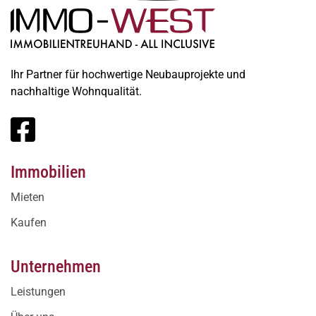
Ihr Partner für hochwertige Neubauprojekte und
nachhaltige Wohnqualität.
Immobilien
Mieten
Kaufen
Unternehmen
Leistungen