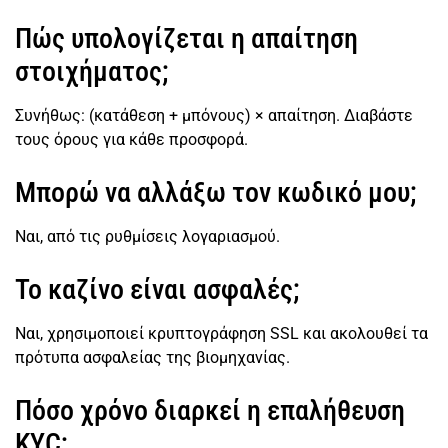
Πώς υπολογίζεται η απαίτηση
στοιχήματος;
Συνήθως: (κατάθεση + μπόνους) × απαίτηση. Διαβάστε
τους όρους για κάθε προσφορά.
Μπορώ να αλλάξω τον κωδικό μου;
Ναι, από τις ρυθμίσεις λογαριασμού.
Το καζίνο είναι ασφαλές;
Ναι, χρησιμοποιεί κρυπτογράφηση SSL και ακολουθεί τα
πρότυπα ασφαλείας της βιομηχανίας.
Πόσο χρόνο διαρκεί η επαλήθευση
KYC;