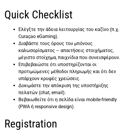
Quick Checklist
Ελέγξτε την άδεια λειτουργίας του καζίνο (π.χ.
Curaçao eGaming).
Διαβάστε τους όρους του μπόνους
καλωσορίσματος – απαιτήσεις στοιχήματος,
μέγιστο στοίχημα, παιχνίδια που συνεισφέρουν.
Επιβεβαιώστε ότι υποστηρίζονται οι
προτιμώμενες μέθοδοι πληρωμής και ότι δεν
υπάρχουν κρυφές χρεώσεις.
Δοκιμάστε την απόκριση της υποστήριξης
πελατών (chat, email).
Βεβαιωθείτε ότι η σελίδα είναι mobile-friendly
(PWA ή responsive design).
Registration