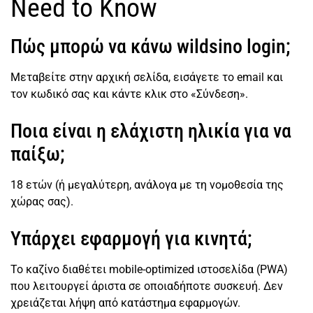
Need to Know
Πώς μπορώ να κάνω wildsino login;
Μεταβείτε στην αρχική σελίδα, εισάγετε το email και
τον κωδικό σας και κάντε κλικ στο «Σύνδεση».
Ποια είναι η ελάχιστη ηλικία για να
παίξω;
18 ετών (ή μεγαλύτερη, ανάλογα με τη νομοθεσία της
χώρας σας).
Υπάρχει εφαρμογή για κινητά;
Το καζίνο διαθέτει mobile-optimized ιστοσελίδα (PWA)
που λειτουργεί άριστα σε οποιαδήποτε συσκευή. Δεν
χρειάζεται λήψη από κατάστημα εφαρμογών.