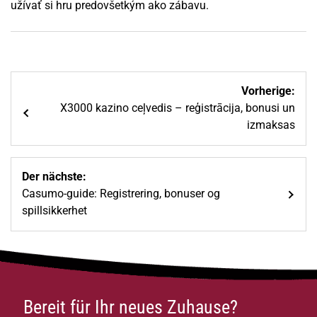
užívať si hru predovšetkým ako zábavu.
Beitragsnavigation
Vorherige:
X3000 kazino ceļvedis – reģistrācija, bonusi un
izmaksas
Der nächste:
Casumo-guide: Registrering, bonuser og
spillsikkerhet
Bereit für Ihr neues Zuhause?