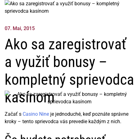
07. Mai, 2015
Ako sa zaregistrovať
a využiť bonusy –
kompletný sprievodca
kasínom
Začať s
Casino Nine
je jednoduché, keď poznáte správne
kroky – tento sprievodca vás prevedie každým z nich.