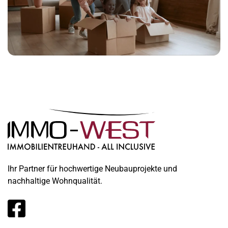
Ihr Partner für hochwertige Neubauprojekte und
nachhaltige Wohnqualität.