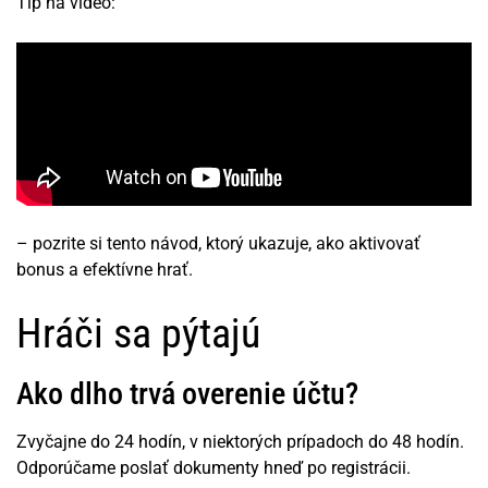
Tip na video:
– pozrite si tento návod, ktorý ukazuje, ako aktivovať
bonus a efektívne hrať.
Hráči sa pýtajú
Ako dlho trvá overenie účtu?
Zvyčajne do 24 hodín, v niektorých prípadoch do 48 hodín.
Odporúčame poslať dokumenty hneď po registrácii.