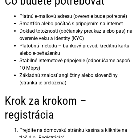
Čo budete potrebovať
Platnú e-mailovú adresu (overenie bude potrebné)
Smartfón alebo počítač s pripojením na internet
Doklad totožnosti (občiansky preukaz alebo pas) na
overenie veku a identity (KYC)
Platobnú metódu – bankový prevod, kreditnú kartu
alebo e‑peňaženku
Stabilné internetové pripojenie (odporúčame aspoň
10 Mbps)
Základnú znalosť angličtiny alebo slovenčiny
(stránka je preložená)
Krok za krokom –
registrácia
Prejdite na domovskú stránku kasína a kliknite na
tlačidlo „Registrácia“.