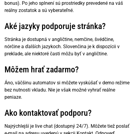
bonus). Po jeho splnení sú prostriedky prevedené na váš
reálny zostatok a sú vyberateľné.
Aké jazyky podporuje stránka?
Stránka je dostupná v angličtine, nemčine, švédčine,
nórčine a ďalších jazykoch. Slovenčina je k dispozícii v
preklade, ale niektoré časti môžu byť v angličtine.
Môžem hrať zadarmo?
Áno, väčšinu automatov si môžete vyskúšať v demo režime
bez nutnosti vkladu. Nie je však možné vyhrať reálne
peniaze.
Ako kontaktovať podporu?
Najrýchlejší je live chat (dostupný 24/7). Môžete tiež poslať
e‑mail na adresu uvedenú v sekcii Kontakt. Odpoveď