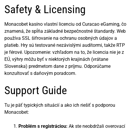
Safety & Licensing
Monacobet kasíno vlastní licenciu od Curacao eGaming, čo
znamená, že spĺňa základné bezpečnostné štandardy. Web
používa SSL šifrovanie na ochranu osobných údajov a
platieb. Hry sú testované nezávislými audítormi, takže RTP
je férové. Upozornenie: vzhľadom na to, že licencia nie je z
EÚ, výhry môžu byť v niektorých krajinách (vrátane
Slovenska) predmetom dane z príjmu. Odporúčame
konzultovať s daňovým poradcom.
Support Guide
Tu je päť typických situácií a ako ich riešiť s podporou
Monacobet:
Problém s registráciou:
Ak ste neobdržali overovací