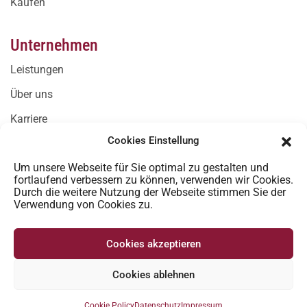
Kaufen
Unternehmen
Leistungen
Über uns
Karriere
Cookies Einstellung
Kontakt
Um unsere Webseite für Sie optimal zu gestalten und
fortlaufend verbessern zu können, verwenden wir Cookies.
Kontakt
Durch die weitere Nutzung der Webseite stimmen Sie der
Verwendung von Cookies zu.
office@immo-west.com
+43 (0)5332 23232
Cookies akzeptieren
Bahnhofstrasse 53, 6300 Wörgl, Österreich
Cookies ablehnen
Cookie Policy
Datenschutz
Impressum