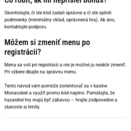
Skontrolujte, či ste kód zadali správne a či ste splnili
podmienky (minimálny vklad, oprávnená hra). Ak áno,
kontaktujte podporu.
Môžem si zmeniť menu po
registrácii?
Mena sa volí pri registrácii a nie je možné ju neskôr zmeniť.
Pri výbere dbajte na správnu menu.
Tento návod vám pomôže zorientovať sa v kasíne
Monacobet a využiť promo kód naplno. Pamätajte, že
hazardné hry majú byť zábavou – hrajte zodpovedne a
stanovte si limity.