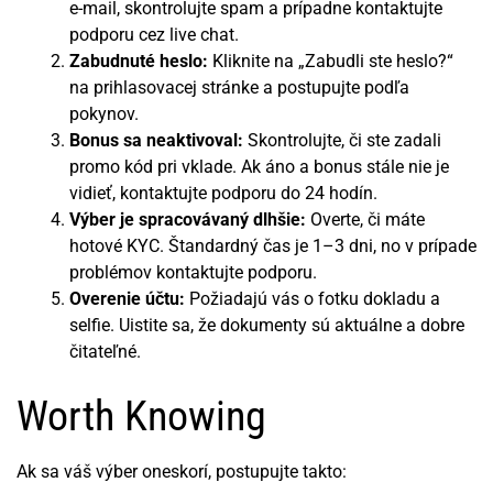
e-mail, skontrolujte spam a prípadne kontaktujte
podporu cez live chat.
Zabudnuté heslo:
Kliknite na „Zabudli ste heslo?“
na prihlasovacej stránke a postupujte podľa
pokynov.
Bonus sa neaktivoval:
Skontrolujte, či ste zadali
promo kód pri vklade. Ak áno a bonus stále nie je
vidieť, kontaktujte podporu do 24 hodín.
Výber je spracovávaný dlhšie:
Overte, či máte
hotové KYC. Štandardný čas je 1–3 dni, no v prípade
problémov kontaktujte podporu.
Overenie účtu:
Požiadajú vás o fotku dokladu a
selfie. Uistite sa, že dokumenty sú aktuálne a dobre
čitateľné.
Worth Knowing
Ak sa váš výber oneskorí, postupujte takto: