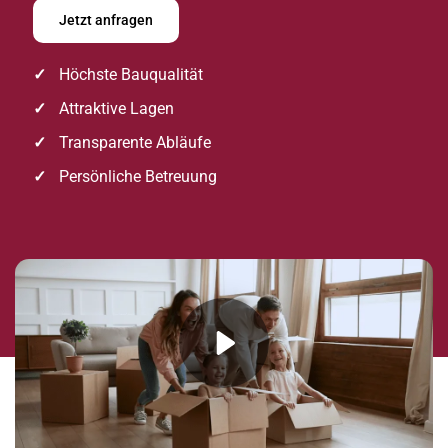
Jetzt anfragen
Höchste Bauqualität
Attraktive Lagen
Transparente Abläufe
Persönliche Betreuung