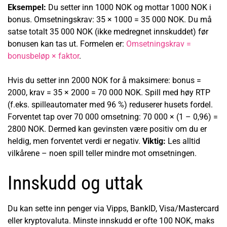
Eksempel:
Du setter inn 1000 NOK og mottar 1000 NOK i
bonus. Omsetningskrav: 35 × 1000 = 35 000 NOK. Du må
satse totalt 35 000 NOK (ikke medregnet innskuddet) før
bonusen kan tas ut. Formelen er:
Omsetningskrav =
bonusbeløp × faktor
.
Hvis du setter inn 2000 NOK for å maksimere: bonus =
2000, krav = 35 × 2000 = 70 000 NOK. Spill med høy RTP
(f.eks. spilleautomater med 96 %) reduserer husets fordel.
Forventet tap over 70 000 omsetning: 70 000 × (1 – 0,96) =
2800 NOK. Dermed kan gevinsten være positiv om du er
heldig, men forventet verdi er negativ.
Viktig:
Les alltid
vilkårene – noen spill teller mindre mot omsetningen.
Innskudd og uttak
Du kan sette inn penger via Vipps, BankID, Visa/Mastercard
eller kryptovaluta. Minste innskudd er ofte 100 NOK, maks