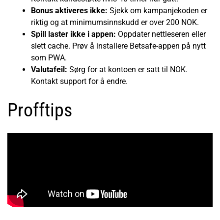
Bonus aktiveres ikke:
Sjekk om kampanjekoden er
riktig og at minimumsinnskudd er over 200 NOK.
Spill laster ikke i appen:
Oppdater nettleseren eller
slett cache. Prøv å installere Betsafe-appen på nytt
som PWA.
Valutafeil:
Sørg for at kontoen er satt til NOK.
Kontakt support for å endre.
Profftips