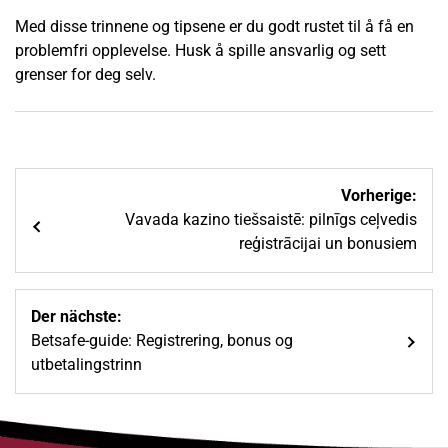
Med disse trinnene og tipsene er du godt rustet til å få en
problemfri opplevelse. Husk å spille ansvarlig og sett
grenser for deg selv.
Beitragsnavigation
Vorherige:
Vavada kazino tiešsaistē: pilnīgs ceļvedis
reģistrācijai un bonusiem
Der nächste:
Betsafe-guide: Registrering, bonus og
utbetalingstrinn