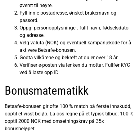
øverst til høyre.
Fyll inn e-postadresse, ønsket brukernavn og
passord.
Oppgi personopplysninger: fullt navn, fødselsdato
og adresse.
Velg valuta (NOK) og eventuell kampanjekode for å
aktivere Betsafe-bonusen.
Godta vilkårene og bekreft at du er over 18 år.
Verifiser e-posten via lenken du mottar. Fullfør KYC
ved å laste opp ID.
Bonusmatematikk
Betsafe-bonusen gir ofte 100 % match på første innskudd,
opptil et visst beløp. La oss regne på et typisk tilbud: 100 %
opptil 2000 NOK med omsetningskrav på 35x
bonusbeløpet.