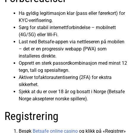
Ha gyldig legitimasjon klar (pass eller førerkort) for
KYC-verifisering.
Sørg for stabil internettforbindelse – mobilnett
(4G/5G) eller Wi-Fi.
Last ned Betsafe-appen via nettleseren på mobilen
– det er en progressiv webapp (PWA) som
installeres direkte.
Opprett en sterk passordkombinasjon med minst 12
tegn, tall og spesialtegn.
Aktiver tofaktorautentisering (2FA) for ekstra
sikkerhet.
Sjekk at du er over 18 år og bosatt i Norge (Betsafe
Norge aksepterer norske spillere).
Registrering
Besøk
Betsafe online casino
og klikk på «Registrer»