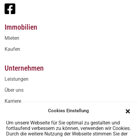
Immobilien
Mieten
Kaufen
Unternehmen
Leistungen
Über uns
Karriere
Cookies Einstellung
Kontakt
Um unsere Webseite für Sie optimal zu gestalten und
fortlaufend verbessern zu können, verwenden wir Cookies.
Kontakt
Durch die weitere Nutzung der Webseite stimmen Sie der