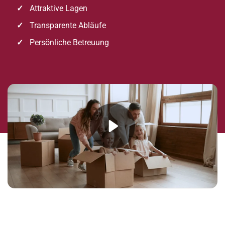
Attraktive Lagen
Transparente Abläufe
Persönliche Betreuung