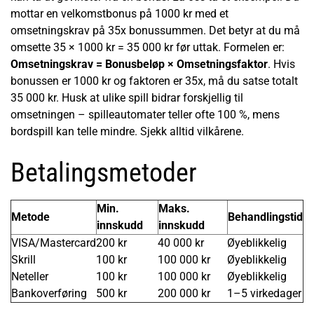
mottar en velkomstbonus på 1000 kr med et
omsetningskrav på 35x bonussummen. Det betyr at du må
omsette 35 × 1000 kr = 35 000 kr før uttak. Formelen er:
Omsetningskrav = Bonusbeløp × Omsetningsfaktor
. Hvis
bonussen er 1000 kr og faktoren er 35x, må du satse totalt
35 000 kr. Husk at ulike spill bidrar forskjellig til
omsetningen – spilleautomater teller ofte 100 %, mens
bordspill kan telle mindre. Sjekk alltid vilkårene.
Betalingsmetoder
Min.
Maks.
Metode
Behandlingstid
innskudd
innskudd
VISA/Mastercard
200 kr
40 000 kr
Øyeblikkelig
Skrill
100 kr
100 000 kr
Øyeblikkelig
Neteller
100 kr
100 000 kr
Øyeblikkelig
Bankoverføring
500 kr
200 000 kr
1–5 virkedager