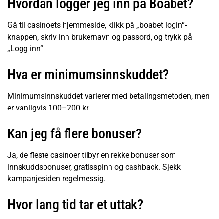
Hvordan logger jeg inn på Boabet?
Gå til casinoets hjemmeside, klikk på „boabet login“-
knappen, skriv inn brukernavn og passord, og trykk på
„Logg inn“.
Hva er minimumsinnskuddet?
Minimumsinnskuddet varierer med betalingsmetoden, men
er vanligvis 100–200 kr.
Kan jeg få flere bonuser?
Ja, de fleste casinoer tilbyr en rekke bonuser som
innskuddsbonuser, gratisspinn og cashback. Sjekk
kampanjesiden regelmessig.
Hvor lang tid tar et uttak?