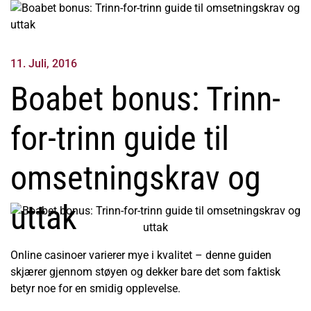
11. Juli, 2016
Boabet bonus: Trinn-
for-trinn guide til
omsetningskrav og
uttak
Online casinoer varierer mye i kvalitet – denne guiden
skjærer gjennom støyen og dekker bare det som faktisk
betyr noe for en smidig opplevelse.