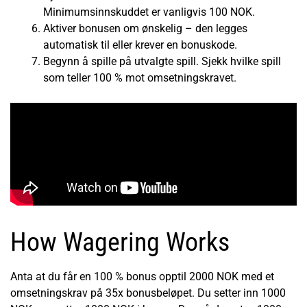
Minimumsinnskuddet er vanligvis 100 NOK.
Aktiver bonusen om ønskelig – den legges
automatisk til eller krever en bonuskode.
Begynn å spille på utvalgte spill. Sjekk hvilke spill
som teller 100 % mot omsetningskravet.
How Wagering Works
Anta at du får en 100 % bonus opptil 2000 NOK med et
omsetningskrav på 35x bonusbeløpet. Du setter inn 1000