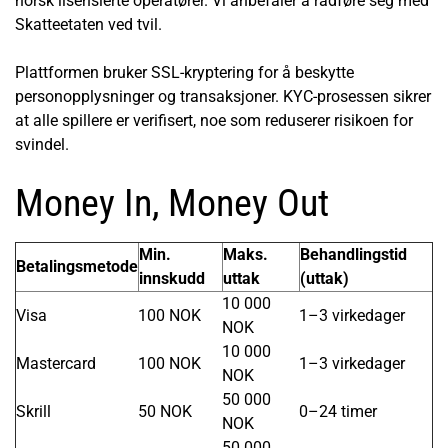
norsk lisensierte operatører. Vi anbefaler å rådføre seg med
Skatteetaten ved tvil.
Plattformen bruker SSL-kryptering for å beskytte
personopplysninger og transaksjoner. KYC-prosessen sikrer
at alle spillere er verifisert, noe som reduserer risikoen for
svindel.
Money In, Money Out
Min.
Maks.
Behandlingstid
Betalingsmetode
innskudd
uttak
(uttak)
10 000
Visa
100 NOK
1–3 virkedager
NOK
10 000
Mastercard
100 NOK
1–3 virkedager
NOK
50 000
Skrill
50 NOK
0–24 timer
NOK
50 000