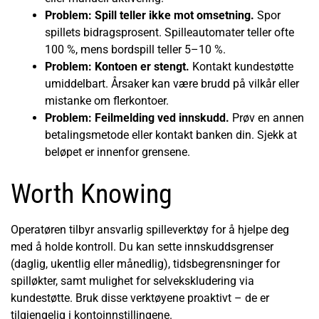
Problem: Spill teller ikke mot omsetning.
Spor
spillets bidragsprosent. Spilleautomater teller ofte
100 %, mens bordspill teller 5–10 %.
Problem: Kontoen er stengt.
Kontakt kundestøtte
umiddelbart. Årsaker kan være brudd på vilkår eller
mistanke om flerkontoer.
Problem: Feilmelding ved innskudd.
Prøv en annen
betalingsmetode eller kontakt banken din. Sjekk at
beløpet er innenfor grensene.
Worth Knowing
Operatøren tilbyr ansvarlig spilleverktøy for å hjelpe deg
med å holde kontroll. Du kan sette innskuddsgrenser
(daglig, ukentlig eller månedlig), tidsbegrensninger for
spilløkter, samt mulighet for selvekskludering via
kundestøtte. Bruk disse verktøyene proaktivt – de er
tilgjengelig i kontoinnstillingene.