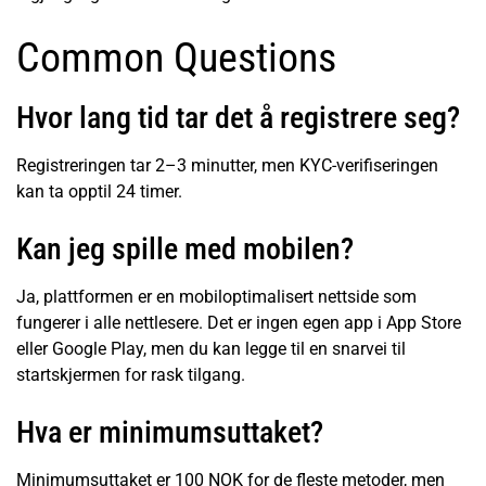
Common Questions
Hvor lang tid tar det å registrere seg?
Registreringen tar 2–3 minutter, men KYC-verifiseringen
kan ta opptil 24 timer.
Kan jeg spille med mobilen?
Ja, plattformen er en mobiloptimalisert nettside som
fungerer i alle nettlesere. Det er ingen egen app i App Store
eller Google Play, men du kan legge til en snarvei til
startskjermen for rask tilgang.
Hva er minimumsuttaket?
Minimumsuttaket er 100 NOK for de fleste metoder, men