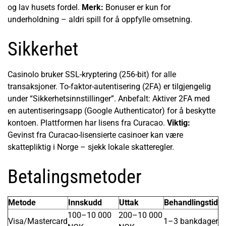
og lav husets fordel.
Merk:
Bonuser er kun for
underholdning – aldri spill for å oppfylle omsetning.
Sikkerhet
Casinolo bruker SSL-kryptering (256-bit) for alle
transaksjoner. To-faktor-autentisering (2FA) er tilgjengelig
under “Sikkerhetsinnstillinger”. Anbefalt: Aktiver 2FA med
en autentiseringsapp (Google Authenticator) for å beskytte
kontoen. Plattformen har lisens fra Curacao.
Viktig:
Gevinst fra Curacao-lisensierte casinoer kan være
skattepliktig i Norge – sjekk lokale skatteregler.
Betalingsmetoder
Metode
Innskudd
Uttak
Behandlingstid
100–10 000
200–10 000
Visa/Mastercard
1–3 bankdager