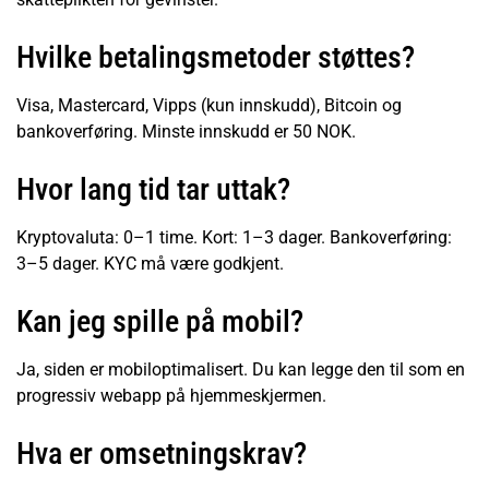
Hvilke betalingsmetoder støttes?
Visa, Mastercard, Vipps (kun innskudd), Bitcoin og
bankoverføring. Minste innskudd er 50 NOK.
Hvor lang tid tar uttak?
Kryptovaluta: 0–1 time. Kort: 1–3 dager. Bankoverføring:
3–5 dager. KYC må være godkjent.
Kan jeg spille på mobil?
Ja, siden er mobiloptimalisert. Du kan legge den til som en
progressiv webapp på hjemmeskjermen.
Hva er omsetningskrav?