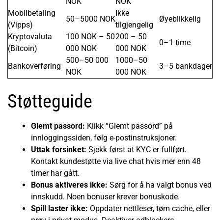
NOK
NOK
Mobilbetaling
Ikke
50–5000 NOK
Øyeblikkelig
(Vipps)
tilgjengelig
Kryptovaluta
100 NOK – 50
200 – 50
0–1 time
(Bitcoin)
000 NOK
000 NOK
500–50 000
1000–50
Bankoverføring
3–5 bankdager
NOK
000 NOK
Støtteguide
Glemt passord:
Klikk “Glemt passord” på
innloggingssiden, følg e-postinstruksjoner.
Uttak forsinket:
Sjekk først at KYC er fullført.
Kontakt kundestøtte via live chat hvis mer enn 48
timer har gått.
Bonus aktiveres ikke:
Sørg for å ha valgt bonus ved
innskudd. Noen bonuser krever bonuskode.
Spill laster ikke:
Oppdater nettleser, tøm cache, eller