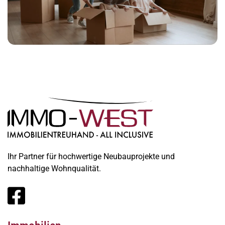
Ihr Partner für hochwertige Neubauprojekte und
nachhaltige Wohnqualität.