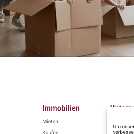
Immobilien
Unter
Mieten
Leistunge
Um unsere
verbesse
Kaufen
Über uns