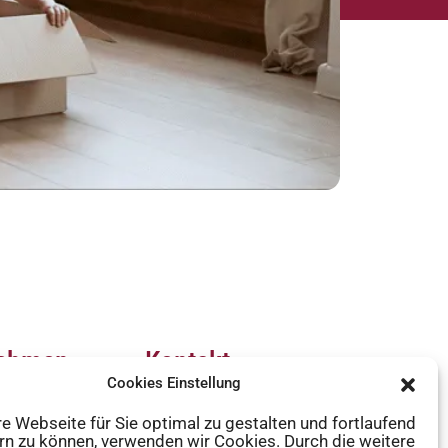
nehmen
Kontakt
Cookies Einstellung
n
office@immo-
 Webseite für Sie optimal zu gestalten und fortlaufend
west.com
rn zu können, verwenden wir Cookies. Durch die weitere