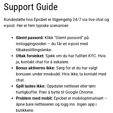
Support Guide
Kundestøtte hos Epicbet er tilgjengelig 24/7 via live chat og
e-post. Her er fem typiske scenarioer:
Glemt passord:
Klikk “Glemt passord” på
innloggingssiden – du får en e-post med
tilbakestillingslenke.
Uttak forsinket:
Sjekk om du har fullført KYC. Hvis
ja, kontakt chat for å eskalere.
Bonus aktiveres ikke:
Sørg for at du har valgt
bonusen under innskudd. Hvis ikke, ta kontakt med
chat.
Spill lastes ikke:
Oppdater nettleser eller tøm
hurtigbuffer. Prøv å bytte til Google Chrome.
Problem med mobil:
Epicbet er mobiloptimalisert –
åpne bare nettleseren og logg inn. Ingen app i
butikkene.