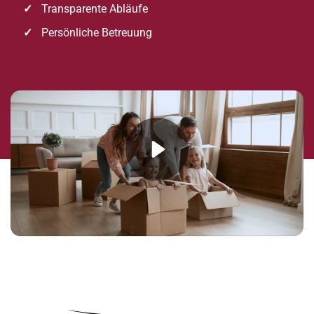
Transparente Abläufe
Persönliche Betreuung