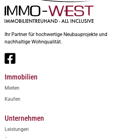
Ihr Partner für hochwertige Neubauprojekte und
nachhaltige Wohnqualität.
Immobilien
Mieten
Kaufen
Unternehmen
Leistungen