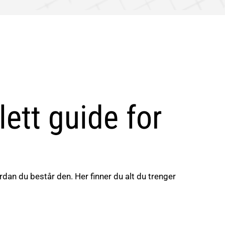
lett guide for
rdan du består den. Her finner du alt du trenger