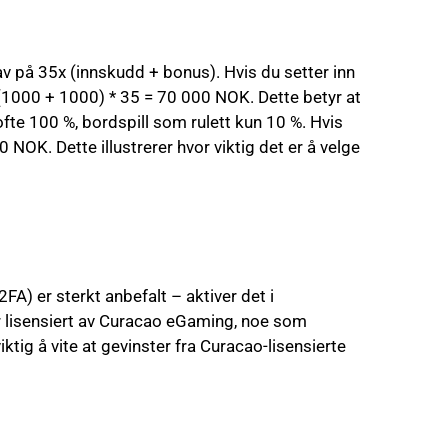
på 35x (innskudd + bonus). Hvis du setter inn
(1000 + 1000) * 35 = 70 000 NOK. Dette betyr at
ofte 100 %, bordspill som rulett kun 10 %. Hvis
NOK. Dette illustrerer hvor viktig det er å velge
A) er sterkt anbefalt – aktiver det i
er lisensiert av Curacao eGaming, noe som
tig å vite at gevinster fra Curacao-lisensierte