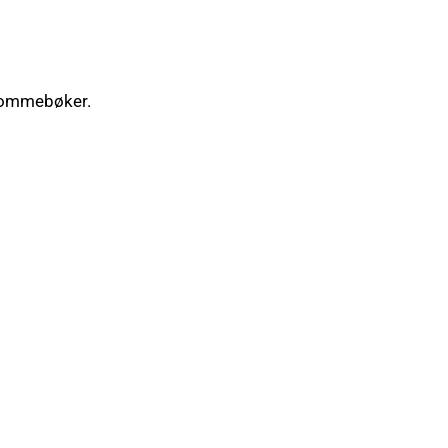
-lommebøker.