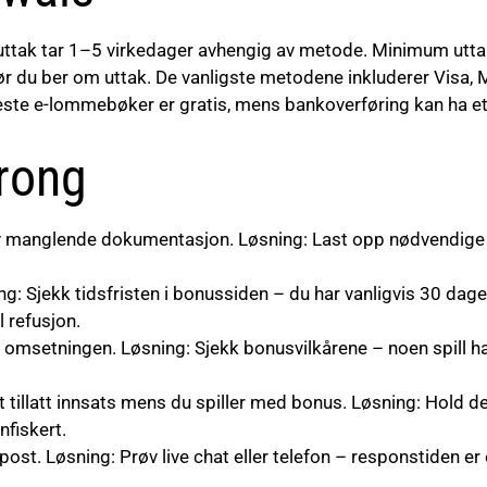
tak tar 1–5 virkedager avhengig av metode. Minimum uttak 
 før du ber om uttak. De vanligste metodene inkluderer Visa, 
te e-lommebøker er gratis, mens bankoverføring kan ha et 
rong
 av manglende dokumentasjon. Løsning: Last opp nødvendige
g: Sjekk tidsfristen i bonussiden – du har vanligvis 30 dag
l refusjon.
 mot omsetningen. Løsning: Sjekk bonusvilkårene – noen spill
tillatt innsats mens du spiller med bonus. Løsning: Hold 
nfiskert.
ost. Løsning: Prøv live chat eller telefon – responstiden er