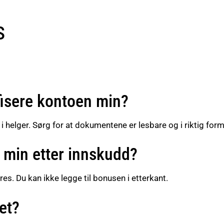
s
ifisere kontoen min?
i helger. Sørg for at dokumentene er lesbare og i riktig form
 min etter innskudd?
es. Du kan ikke legge til bonusen i etterkant.
et?