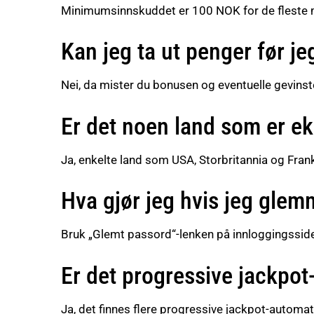
Minimumsinnskuddet er 100 NOK for de fleste 
Kan jeg ta ut penger før j
Nei, da mister du bonusen og eventuelle gevinst
Er det noen land som er eks
Ja, enkelte land som USA, Storbritannia og Frankri
Hva gjør jeg hvis jeg glem
Bruk „Glemt passord“-lenken på innloggingssiden
Er det progressive jackpot-s
Ja, det finnes flere progressive jackpot-autom