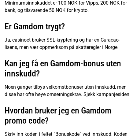
Minimumsinnskuddet er 100 NOK for Vipps, 200 NOK for
bank, og tilsvarende 50 NOK for krypto.
Er Gamdom trygt?
Ja, casinoet bruker SSL-kryptering og har en Curacao-
lisens, men vær oppmerksom på skatteregler i Norge.
Kan jeg få en Gamdom-bonus uten
innskudd?
Noen ganger tilbys velkomstbonuser uten innskudd, men
disse har ofte høye omsetningskrav. Sjekk kampanjesiden.
Hvordan bruker jeg en Gamdom
promo code?
Skriv inn koden i feltet “Bonuskode” ved innskudd. Koden