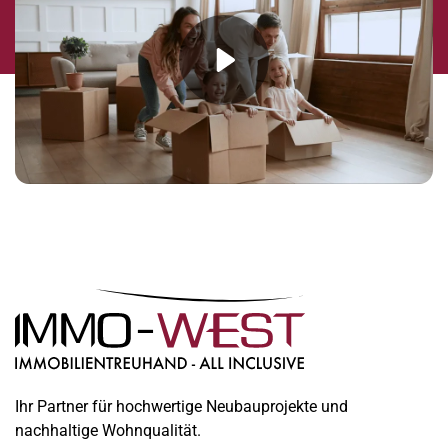
Ihr Partner für hochwertige Neubauprojekte und
nachhaltige Wohnqualität.