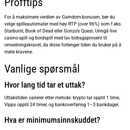
Profftips
For å maksimere verdien av Gamdom-bonusen, bør du
velge spilleautomater med høy RTP (over 96%) som f.eks.
Starburst, Book of Dead eller Gonzo’s Quest. Unngå live
casino-spill og bordspill med lav bidragsprosent til
omsetningskravet, da disse forlenger tiden du bruker på å
møte kravene.
Vanlige spørsmål
Hvor lang tid tar et uttak?
Uttakstiden varierer etter metode: krypto tar opptil 1 time,
Vipps opptil 24 timer, og bankoverføring 1–3 bankdager.
Hva er minimumsinnskuddet?