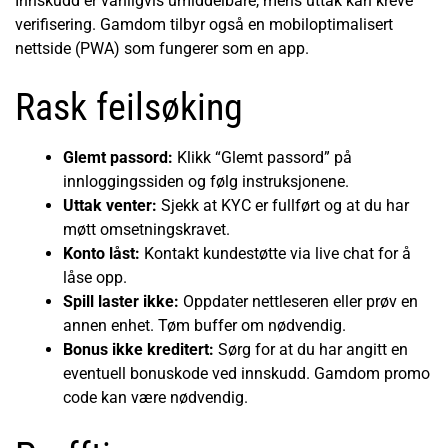
Innskudd er vanligvis umiddelbare, mens uttak kan kreve
verifisering. Gamdom tilbyr også en mobiloptimalisert
nettside (PWA) som fungerer som en app.
Rask feilsøking
Glemt passord:
Klikk “Glemt passord” på
innloggingssiden og følg instruksjonene.
Uttak venter:
Sjekk at KYC er fullført og at du har
møtt omsetningskravet.
Konto låst:
Kontakt kundestøtte via live chat for å
låse opp.
Spill laster ikke:
Oppdater nettleseren eller prøv en
annen enhet. Tøm buffer om nødvendig.
Bonus ikke kreditert:
Sørg for at du har angitt en
eventuell bonuskode ved innskudd. Gamdom promo
code kan være nødvendig.