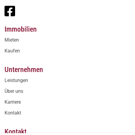
Immobilien
Mieten
Kaufen
Unternehmen
Leistungen
Über uns
Karriere
Kontakt
Kontakt