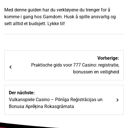
Med denne guiden har du verktøyene du trenger for å
komme i gang hos Gamdom. Husk å spille ansvarlig og
sett alltid et budsjett. Lykke til!
Beitragsnavigation
Vorherige:
Praktische gids voor 777 Casino: registratie,
bonussen en veiligheid
Der nächste:
Vulkanspiele Casino – Pilnīga Reģistrācijas un
Bonusa Aprēķina Rokasgrāmata