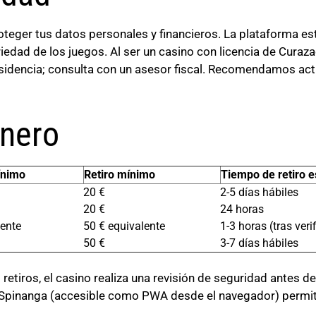
roteger tus datos personales y financieros. La plataforma 
iedad de los juegos. Al ser un casino con licencia de Curaz
sidencia; consulta con un asesor fiscal. Recomendamos acti
inero
ínimo
Retiro mínimo
Tiempo de retiro 
20 €
2-5 días hábiles
20 €
24 horas
lente
50 € equivalente
1-3 horas (tras ver
50 €
3-7 días hábiles
retiros, el casino realiza una revisión de seguridad antes d
 Spinanga (accesible como PWA desde el navegador) permit