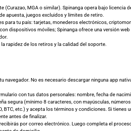
ente (Curazao, MGA o similar). Spinanga opera bajo licencia 
e apuesta, juegos excluidos y límites de retiro.
 para tu país: tarjetas, monederos electrónicos, criptomo
 con dispositivos móviles; Spinanga ofrece una versión we
dor.
a rapidez de los retiros y la calidad del soporte.
 tu navegador. No es necesario descargar ninguna app nativ
ormulario con tus datos personales: nombre, fecha de nacimie
eña segura (mínimo 8 caracteres, con mayúsculas, números
, BTC, etc.) y acepta los términos y condiciones. Si tiene
te antes de finalizar.
e recibirás por correo electrónico. Luego completa el proces