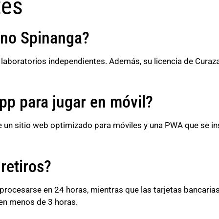
tes
sino Spinanga?
r laboratorios independientes. Además, su licencia de Cura
pp para jugar en móvil?
e un sitio web optimizado para móviles y una PWA que se ins
retiros?
rocesarse en 24 horas, mientras que las tarjetas bancarias 
en menos de 3 horas.