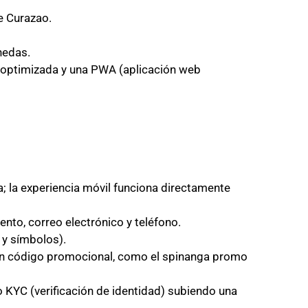
de Curazao.
nedas.
b optimizada y una PWA (aplicación web
a; la experiencia móvil funciona directamente
nto, correo electrónico y teléfono.
 y símbolos).
s un código promocional, como el spinanga promo
o KYC (verificación de identidad) subiendo una