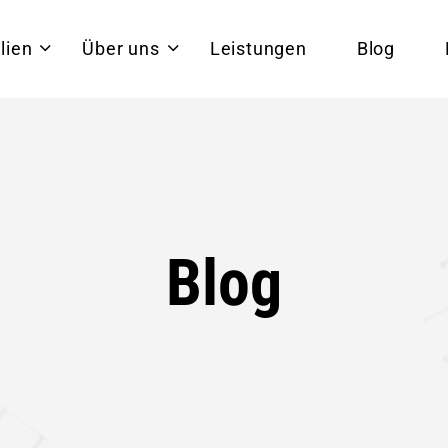
lien
Über uns
Leistungen
Blog
Blog