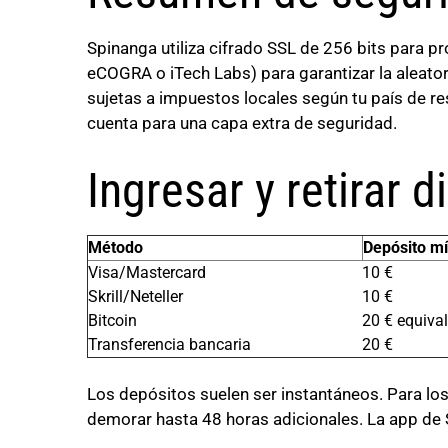
Spinanga utiliza cifrado SSL de 256 bits para p
eCOGRA o iTech Labs) para garantizar la aleator
sujetas a impuestos locales según tu país de re
cuenta para una capa extra de seguridad.
Ingresar y retirar d
Método
Depósito m
Visa/Mastercard
10 €
Skrill/Neteller
10 €
Bitcoin
20 € equiva
Transferencia bancaria
20 €
Los depósitos suelen ser instantáneos. Para los 
demorar hasta 48 horas adicionales. La app de