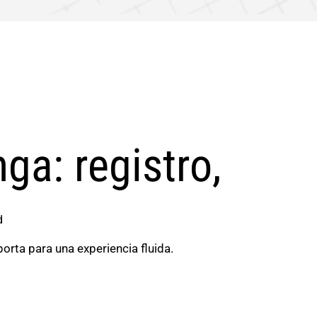
ga: registro,
orta para una experiencia fluida.