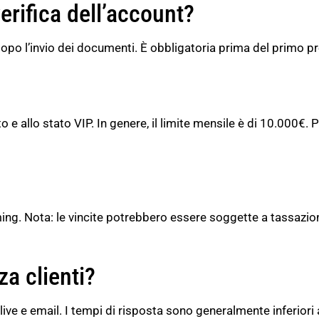
erifica dell’account?
opo l’invio dei documenti. È obbligatoria prima del primo pr
o e allo stato VIP. In genere, il limite mensile è di 10.000€. 
g. Nota: le vincite potrebbero essere soggette a tassazion
za clienti?
 live e email. I tempi di risposta sono generalmente inferiori 