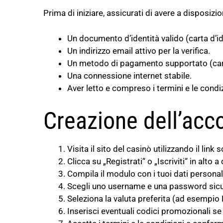
Prima di iniziare, assicurati di avere a disposizio
Un documento d’identità valido (carta d’i
Un indirizzo email attivo per la verifica.
Un metodo di pagamento supportato (carte 
Una connessione internet stabile.
Aver letto e compreso i termini e le condi
Creazione dell’acc
Visita il sito del casinò utilizzando il link 
Clicca su „Registrati“ o „Iscriviti“ in alto a
Compila il modulo con i tuoi dati personal
Scegli uno username e una password sicu
Seleziona la valuta preferita (ad esempio
Inserisci eventuali codici promozionali se 