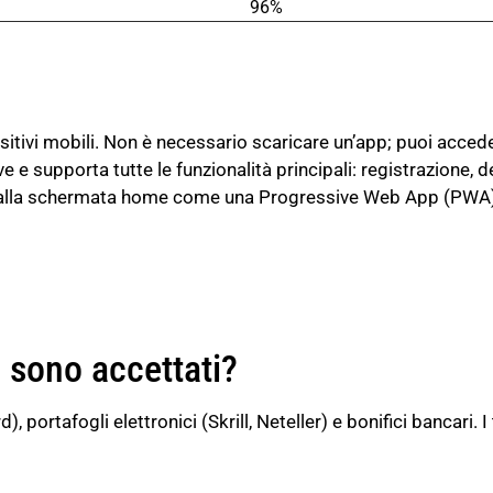
96%
ositivi mobili. Non è necessario scaricare un’app; puoi acce
e supporta tutte le funzionalità principali: registrazione, de
 alla schermata home come una Progressive Web App (PWA). 
 sono accettati?
 portafogli elettronici (Skrill, Neteller) e bonifici bancari. 