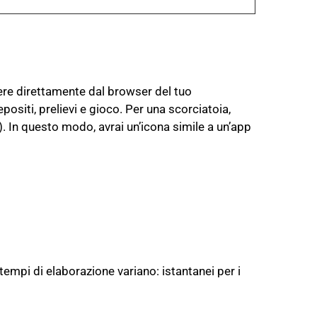
dere direttamente dal browser del tuo
positi, prelievi e gioco. Per una scorciatoia,
In questo modo, avrai un’icona simile a un’app
I tempi di elaborazione variano: istantanei per i