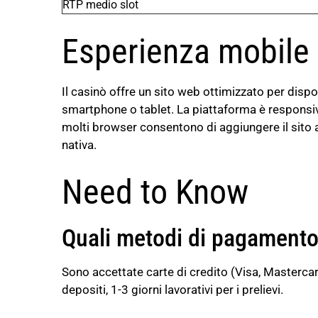
RTP medio slot
Esperienza mobile
Il casinò offre un sito web ottimizzato per disp
smartphone o tablet. La piattaforma è responsive 
molti browser consentono di aggiungere il sito
nativa.
Need to Know
Quali metodi di pagamento
Sono accettate carte di credito (Visa, Mastercard),
depositi, 1-3 giorni lavorativi per i prelievi.