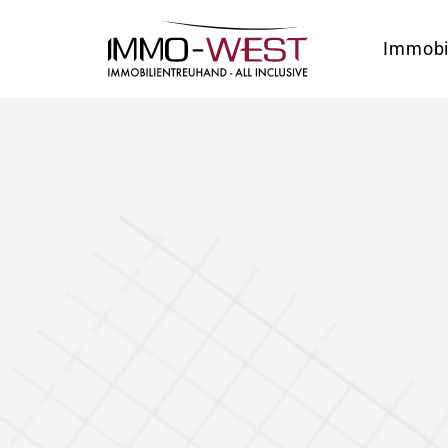
Immobi