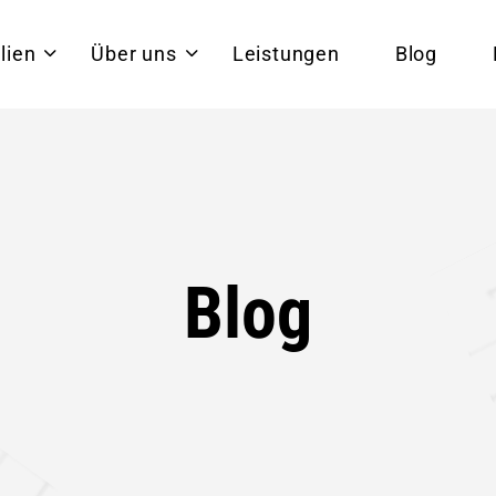
lien
Über uns
Leistungen
Blog
Blog