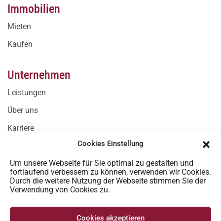
Immobilien
Mieten
Kaufen
Unternehmen
Leistungen
Über uns
Karriere
Cookies Einstellung
Kontakt
Um unsere Webseite für Sie optimal zu gestalten und
fortlaufend verbessern zu können, verwenden wir Cookies.
Kontakt
Durch die weitere Nutzung der Webseite stimmen Sie der
Verwendung von Cookies zu.
office@immo-west.com
+43 (0)5332 23232
Cookies akzeptieren