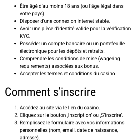
Être âgé d’au moins 18 ans (ou l’âge légal dans
votre pays).
Disposer d’une connexion internet stable.
Avoir une pièce d’identité valide pour la vérification
KYC.
Posséder un compte bancaire ou un portefeuille
électronique pour les dépôts et retraits.
Comprendre les conditions de mise (wagering
requirements) associées aux bonus.
Accepter les termes et conditions du casino.
Comment s’inscrire
Accédez au site via le lien du casino.
Cliquez sur le bouton ‚Inscription‘ ou ‚S’inscrire‘.
Remplissez le formulaire avec vos informations
personnelles (nom, email, date de naissance,
adresse).