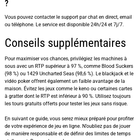
?
Vous pouvez contacter le support par chat en direct, email
ou téléphone. Le service est disponible 24h/24 et 7j/7.
Conseils supplémentaires
Pour maximiser vos chances, privilégiez les machines à
sous avec un RTP supérieur à 97 %, comme Blood Suckers
(98 %) ou 1429 Uncharted Seas (98,6 %). Le blackjack et le
vidéo poker offrent également un faible avantage de la
maison. Évitez les jeux comme le keno ou certaines cartes
à gratter dont le RTP est inférieur à 90 %. Utilisez toujours
les tours gratuits offerts pour tester les jeux sans risque.
En suivant ce guide, vous serez mieux préparé pour profiter
de votre expérience de jeu en ligne. N’oubliez pas de jouer
de manière responsable et de définir des limites de temps