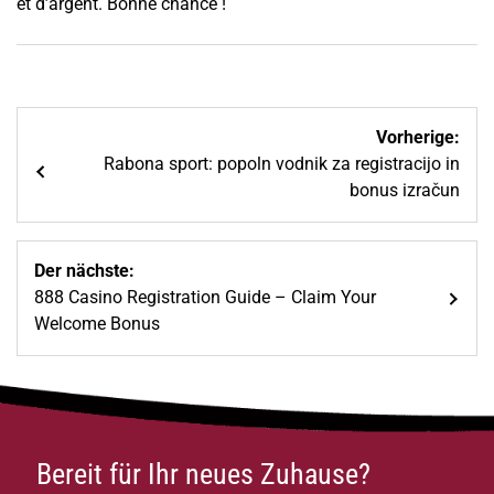
et d’argent. Bonne chance !
Beitragsnavigation
Vorherige:
Rabona sport: popoln vodnik za registracijo in
bonus izračun
Der nächste:
888 Casino Registration Guide – Claim Your
Welcome Bonus
Bereit für Ihr neues Zuhause?