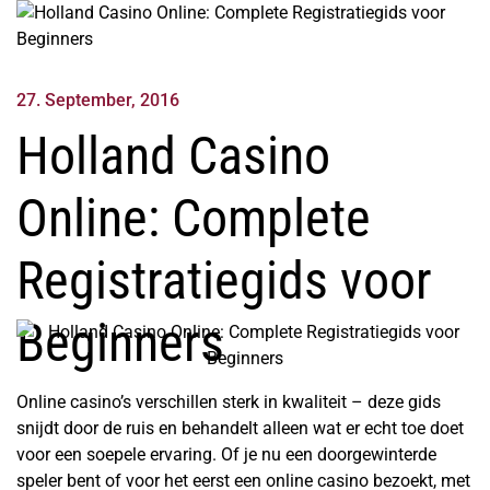
27. September, 2016
Holland Casino
Online: Complete
Registratiegids voor
Beginners
Online casino’s verschillen sterk in kwaliteit – deze gids
snijdt door de ruis en behandelt alleen wat er echt toe doet
voor een soepele ervaring. Of je nu een doorgewinterde
speler bent of voor het eerst een online casino bezoekt, met