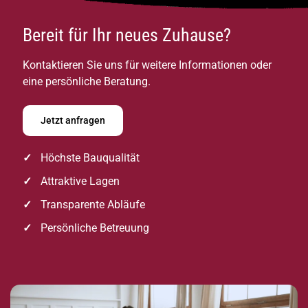
Bereit für Ihr neues Zuhause?
Kontaktieren Sie uns für weitere Informationen oder
eine persönliche Beratung.
Jetzt anfragen
Höchste Bauqualität
Attraktive Lagen
Transparente Abläufe
Persönliche Betreuung