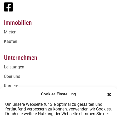
Immobilien
Mieten
Kaufen
Unternehmen
Leistungen
Über uns
Karriere
Cookies Einstellung
Kontakt
Um unsere Webseite für Sie optimal zu gestalten und
fortlaufend verbessern zu können, verwenden wir Cookies.
Kontakt
Durch die weitere Nutzung der Webseite stimmen Sie der