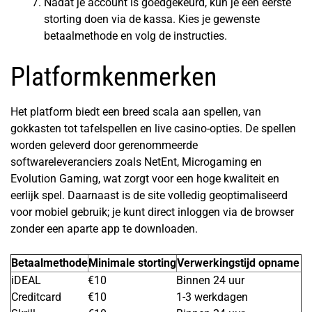
Nadat je account is goedgekeurd, kun je een eerste
storting doen via de kassa. Kies je gewenste
betaalmethode en volg de instructies.
Platformkenmerken
Het platform biedt een breed scala aan spellen, van
gokkasten tot tafelspellen en live casino-opties. De spellen
worden geleverd door gerenommeerde
softwareleveranciers zoals NetEnt, Microgaming en
Evolution Gaming, wat zorgt voor een hoge kwaliteit en
eerlijk spel. Daarnaast is de site volledig geoptimaliseerd
voor mobiel gebruik; je kunt direct inloggen via de browser
zonder een aparte app te downloaden.
Betaalmethode
Minimale storting
Verwerkingstijd opname
iDEAL
€10
Binnen 24 uur
Creditcard
€10
1-3 werkdagen