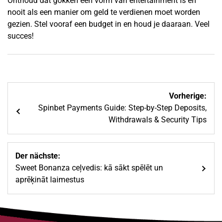
Onthoud dat gokken een vorm van entertainment is en
nooit als een manier om geld te verdienen moet worden
gezien. Stel vooraf een budget in en houd je daaraan. Veel
succes!
Beitragsnavigation
Vorherige:
Spinbet Payments Guide: Step-by-Step Deposits,
Withdrawals & Security Tips
Der nächste:
Sweet Bonanza ceļvedis: kā sākt spēlēt un
aprēķināt laimestus