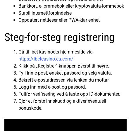
Bankkort, e-lommebok eller kryptovaluta-lommebok
Stabil internettforbindelse
Oppdatert nettleser eller PWA-klar enhet
Steg-for-steg registrering
Gå til ibet-kasinoets hjemmeside via
https://ibetcasino.eu.com/
.
Klikk på „Registrer“-knappen øverst til høyre.
Fyll inn e-post, ønsket passord og velg valuta.
Bekreft e-postadressen via lenken du mottar.
Logg inn med e-post og passord.
Fullfør verifisering ved å laste opp ID-dokumenter.
Gjør et første innskudd og aktiver eventuell
bonuskode.