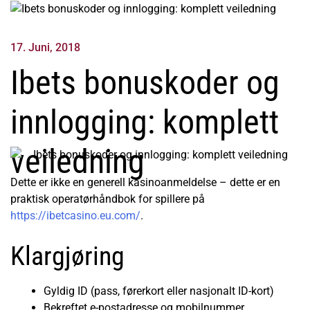
17. Juni, 2018
Ibets bonuskoder og
innlogging: komplett
veiledning
Dette er ikke en generell kasinoanmeldelse – dette er en
praktisk operatørhåndbok for spillere på
https://ibetcasino.eu.com/
.
Klargjøring
Gyldig ID (pass, førerkort eller nasjonalt ID-kort)
Bekreftet e-postadresse og mobilnummer