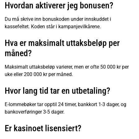
Hvordan aktiverer jeg bonusen?
Du må skrive inn bonuskoden under innskuddet i
kassefeltet. Koden står i kampanjevilkårene.
Hva er maksimalt uttaksbeløp per
måned?
Maksimalt uttaksbeløp varierer, men er ofte 50 000 kr per
uke eller 200 000 kr per måned.
Hvor lang tid tar en utbetaling?
E-lommebøker tar opptil 24 timer, bankkort 1-3 dager, og
bankoverføringer 3-5 dager.
Er kasinoet lisensiert?