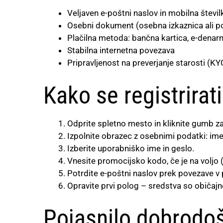
Veljaven e-poštni naslov in mobilna števil
Osebni dokument (osebna izkaznica ali potn
Plačilna metoda: bančna kartica, e-denarn
Stabilna internetna povezava
Pripravljenost na preverjanje starosti (K
Kako se registrirati
Odprite spletno mesto in kliknite gumb za 
Izpolnite obrazec z osebnimi podatki: ime,
Izberite uporabniško ime in geslo.
Vnesite promocijsko kodo, če je na voljo 
Potrdite e-poštni naslov prek povezave v 
Opravite prvi polog – sredstva so običajno
Pojasnilo dobrodoš