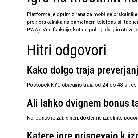
Platforma je optimizirana za mobilne brskalnike
prek brskalnika na pametnem telefonu ali tablici
PWA). Vse funkcije, kot so polog, dvig in stave, 
Hitri odgovori
Kako dolgo traja preverjan
Postopek KYC običajno traja od 24 do 48 ur, če s
Ali lahko dvignem bonus t
Ne, bonus je zaklenjen, dokler ne izpolnite pogo
Katere igre prispevajo k iz