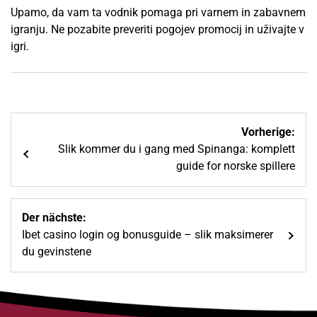
Upamo, da vam ta vodnik pomaga pri varnem in zabavnem
igranju. Ne pozabite preveriti pogojev promocij in uživajte v
igri.
Beitragsnavigation
Vorherige:
Slik kommer du i gang med Spinanga: komplett
guide for norske spillere
Der nächste:
Ibet casino login og bonusguide – slik maksimerer
du gevinstene