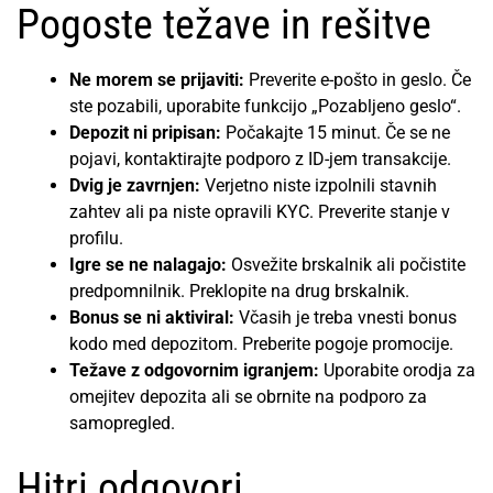
Pogoste težave in rešitve
Ne morem se prijaviti:
Preverite e-pošto in geslo. Če
ste pozabili, uporabite funkcijo „Pozabljeno geslo“.
Depozit ni pripisan:
Počakajte 15 minut. Če se ne
pojavi, kontaktirajte podporo z ID-jem transakcije.
Dvig je zavrnjen:
Verjetno niste izpolnili stavnih
zahtev ali pa niste opravili KYC. Preverite stanje v
profilu.
Igre se ne nalagajo:
Osvežite brskalnik ali počistite
predpomnilnik. Preklopite na drug brskalnik.
Bonus se ni aktiviral:
Včasih je treba vnesti bonus
kodo med depozitom. Preberite pogoje promocije.
Težave z odgovornim igranjem:
Uporabite orodja za
omejitev depozita ali se obrnite na podporo za
samopregled.
Hitri odgovori