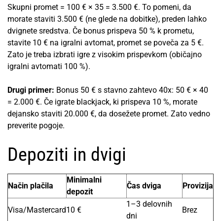
Skupni promet = 100 € × 35 = 3.500 €. To pomeni, da
morate staviti 3.500 € (ne glede na dobitke), preden lahko
dvignete sredstva. Če bonus prispeva 50 % k prometu,
stavite 10 € na igralni avtomat, promet se poveča za 5 €.
Zato je treba izbrati igre z visokim prispevkom (običajno
igralni avtomati 100 %).
Drugi primer:
Bonus 50 € s stavno zahtevo 40x: 50 € × 40
= 2.000 €. Če igrate blackjack, ki prispeva 10 %, morate
dejansko staviti 20.000 €, da dosežete promet. Zato vedno
preverite pogoje.
Depoziti in dvigi
Minimalni
Način plačila
Čas dviga
Provizija
depozit
1–3 delovnih
Visa/Mastercard
10 €
Brez
dni