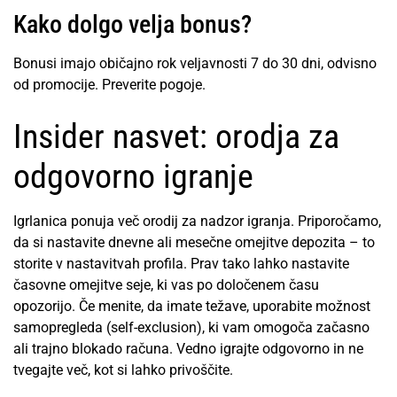
Kako dolgo velja bonus?
Bonusi imajo običajno rok veljavnosti 7 do 30 dni, odvisno
od promocije. Preverite pogoje.
Insider nasvet: orodja za
odgovorno igranje
Igrlanica ponuja več orodij za nadzor igranja. Priporočamo,
da si nastavite dnevne ali mesečne omejitve depozita – to
storite v nastavitvah profila. Prav tako lahko nastavite
časovne omejitve seje, ki vas po določenem času
opozorijo. Če menite, da imate težave, uporabite možnost
samopregleda (self-exclusion), ki vam omogoča začasno
ali trajno blokado računa. Vedno igrajte odgovorno in ne
tvegajte več, kot si lahko privoščite.