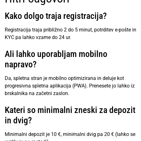
Kako dolgo traja registracija?
Registracija traja približno 2 do 5 minut, potrditev e-pošte in
KYC pa lahko vzame do 24 ur.
Ali lahko uporabljam mobilno
napravo?
Da, spletna stran je mobilno optimizirana in deluje kot
progresivna spletna aplikacija (PWA). Prenesete jo lahko iz
brskalnika na začetni zaslon.
Kateri so minimalni zneski za depozit
in dvig?
Minimalni depozit je 10 €, minimalni dvig pa 20 € (lahko se