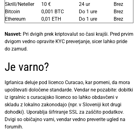
Skrill/Neteller
10 €
24 ur
Brez
Bitcoin
0,001 BTC
Do 1 ure
Brez
Ethereum
0,01 ETH
Do 1 ure
Brez
Nasvet:
Pri dvigih prek kriptovalut so časi krajši. Pred prvim
dvigom vedno opravite KYC preverjanje, sicer lahko pride
do zamud.
Je varno?
Igrlanica deluje pod licenco Curacao, kar pomeni, da mora
upoštevati določene standarde. Vendar ne pozabite: dobitki
iz igralnic s curacajsko licenco so lahko obdavčeni v
skladu z lokalno zakonodajo (npr. v Sloveniji kot drugi
dohodki). Uporablja šifriranje SSL za zaščito podatkov.
Dvigi so običajno varni, vendar vedno preverite ugled na
forumih.