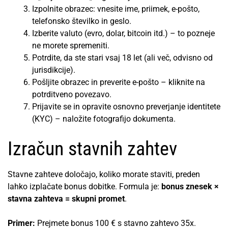
Izpolnite obrazec: vnesite ime, priimek, e-pošto,
telefonsko številko in geslo.
Izberite valuto (evro, dolar, bitcoin itd.) – to pozneje
ne morete spremeniti.
Potrdite, da ste stari vsaj 18 let (ali več, odvisno od
jurisdikcije).
Pošljite obrazec in preverite e-pošto – kliknite na
potrditveno povezavo.
Prijavite se in opravite osnovno preverjanje identitete
(KYC) – naložite fotografijo dokumenta.
Izračun stavnih zahtev
Stavne zahteve določajo, koliko morate staviti, preden
lahko izplačate bonus dobitke. Formula je:
bonus znesek ×
stavna zahteva = skupni promet
.
Primer:
Prejmete bonus 100 € s stavno zahtevo 35x.