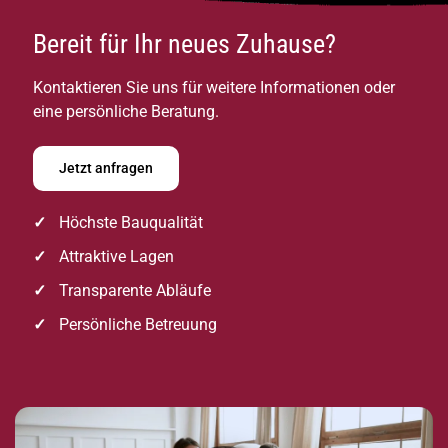
Bereit für Ihr neues Zuhause?
Kontaktieren Sie uns für weitere Informationen oder
eine persönliche Beratung.
Jetzt anfragen
Höchste Bauqualität
Attraktive Lagen
Transparente Abläufe
Persönliche Betreuung