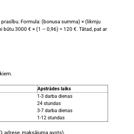
ju prasību. Formula: (bonusa summa) × (likmju
 būtu 3000 € × (1 – 0,96) = 120 €. Tātad, pat ar
ikiem.
Apstrādes laiks
1-3 darba dienas
24 stundas
3-7 darba dienas
1-12 stundas
D, adrese, maksājuma avots).