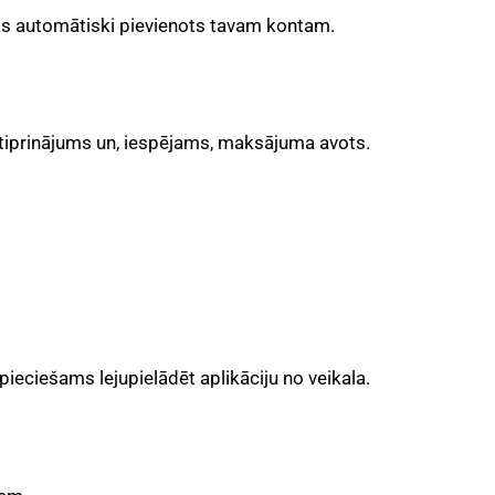
tiks automātiski pievienots tavam kontam.
stiprinājums un, iespējams, maksājuma avots.
ieciešams lejupielādēt aplikāciju no veikala.