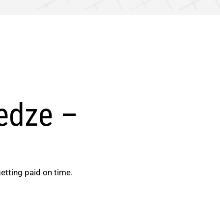
redze –
etting paid on time.