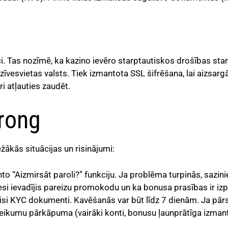
. Tas nozīmē, ka kazino ievēro starptautiskos drošības stan
 dzīvesvietas valsts. Tiek izmantota SSL šifrēšana, lai aizsa
ri atļauties zaudēt.
rong
žākās situācijas un risinājumi:
to “Aizmirsāt paroli?” funkciju. Ja problēma turpinās, sazini
 esi ievadījis pareizu promokodu un ka bonusa prasības ir iz
visi KYC dokumenti. Kavēšanās var būt līdz 7 dienām. Ja pārs
eikumu pārkāpuma (vairāki konti, bonusu ļaunprātīga izmanto