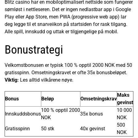
Blitz casino har en mobiloptimalisert nettside som fungerer
sømløst i nettleseren. Det er ingen nedlastbar app i Google
Play eller App Store, men PWA (progressive web app) lar
deg legge til et snarveiikon på startsiden for rask tilgang.
Alle spill, innskudd og uttak er tilgjengelige på mobil.
Bonustrategi
Velkomstbonusen er typisk 100 % opptil 2000 NOK med 50
gratisspinn. Omsetningskravet er ofte 35x bonusbeløpet.
Viktig:
Les alltid vilkårene nøye.
Maks
Bonus
Beløp
Omsetningskrav
gevinst
100 % opptil 2000
10 000
Innskuddsbonus
35x bonus
NOK
NOK
500
Gratisspinn
50 stk
40x gevinst
NOK