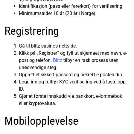
Identifikasjon (pass eller førerkort) for verifisering
Minimumsalder 18 år (20 år i Norge)
Registrering
Gå til blitz casinos nettside.
Klikk på „Registrer“ og fyll ut skjemaet med navn, e-
post og telefon.
Blitz
tilbyr en rask prosess uten
unødvendige steg.
Opprett et sikkert passord og bekreft e-posten din.
Logg inn og fullfør KYC-verifisering ved å laste opp
ID.
Gjør et første innskudd via bankkort, e-lommebok
eller kryptovaluta.
Mobilopplevelse