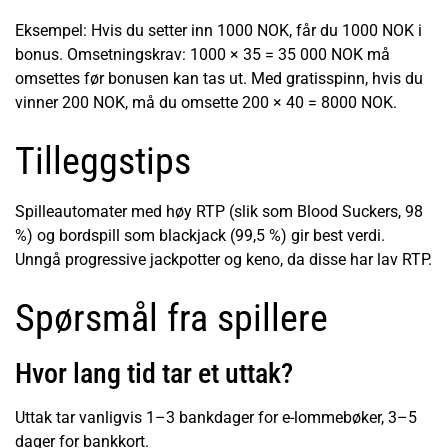
Eksempel: Hvis du setter inn 1000 NOK, får du 1000 NOK i
bonus. Omsetningskrav: 1000 × 35 = 35 000 NOK må
omsettes før bonusen kan tas ut. Med gratisspinn, hvis du
vinner 200 NOK, må du omsette 200 × 40 = 8000 NOK.
Tilleggstips
Spilleautomater med høy RTP (slik som Blood Suckers, 98
%) og bordspill som blackjack (99,5 %) gir best verdi.
Unngå progressive jackpotter og keno, da disse har lav RTP.
Spørsmål fra spillere
Hvor lang tid tar et uttak?
Uttak tar vanligvis 1–3 bankdager for e-lommebøker, 3–5
dager for bankkort.