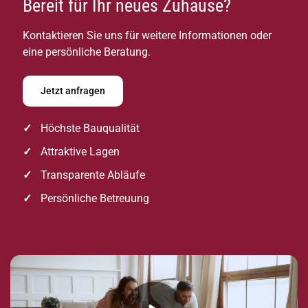
Bereit für Ihr neues Zuhause?
Kontaktieren Sie uns für weitere Informationen oder
eine persönliche Beratung.
Jetzt anfragen
Höchste Bauqualität
Attraktive Lagen
Transparente Abläufe
Persönliche Betreuung