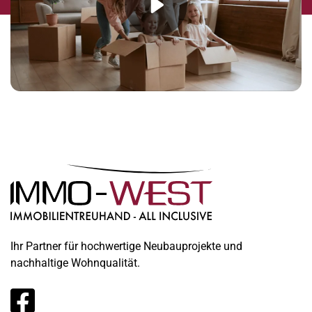
Ihr Partner für hochwertige Neubauprojekte und
nachhaltige Wohnqualität.