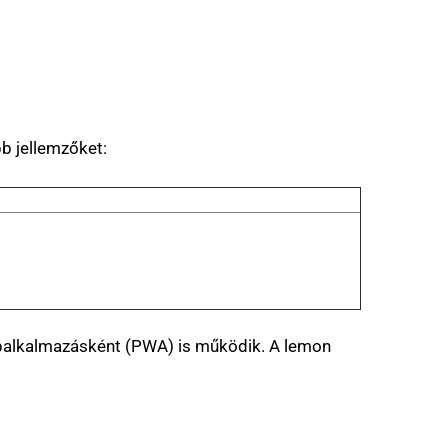
bb jellemzőket:
webalkalmazásként (PWA) is működik. A lemon