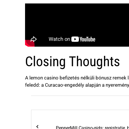
Closing Thoughts
A lemon casino befizetés nélküli bónusz remek l
feledd: a Curacao-engedély alapján a nyeremény
Beitragsnavigatio
PepperMill Casino-gids: registratie