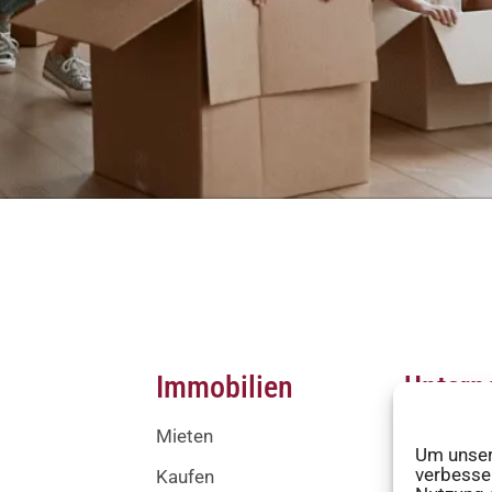
Immobilien
Unter
Mieten
Leistunge
Um unsere
verbesse
Kaufen
Über uns