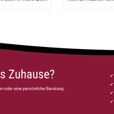
ues Zuhause?
en oder eine persönliche Beratung.