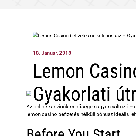
18. Januar, 2018
Lemon Casino
Gyakorlati ú
Az online kaszinók minősége nagyon változó – e
lemon casino befizetés nélküli bónusz ideális l
Before You Start