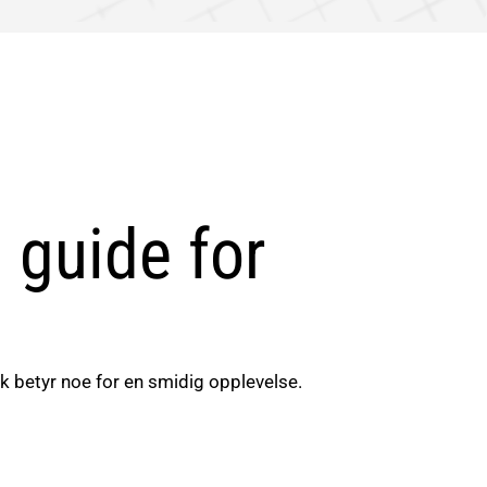
 guide for
k betyr noe for en smidig opplevelse.