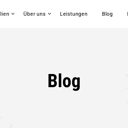
lien
Über uns
Leistungen
Blog
Blog