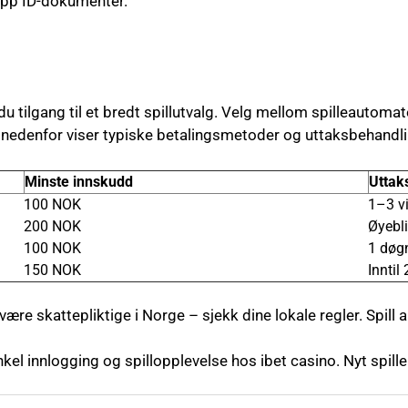
opp ID-dokumenter.
 du tilgang til et bredt spillutvalg. Velg mellom spilleautomate
 nedenfor viser typiske betalingsmetoder og uttaksbehandli
Minste innskudd
Uttak
100 NOK
1–3 v
200 NOK
Øyebli
100 NOK
1 døg
150 NOK
Inntil
ære skattepliktige i Norge – sjekk dine lokale regler. Spill 
kel innlogging og spillopplevelse hos ibet casino. Nyt spill