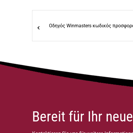
Beitragsnavigatio
Οδηγός Winmasters κωδικός προσφορά
Bereit für Ihr ne