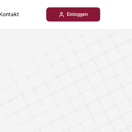
Kontakt
Einloggen