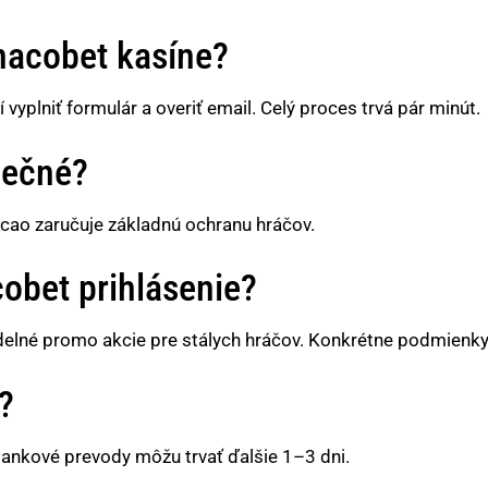
nacobet kasíne?
vyplniť formulár a overiť email. Celý proces trvá pár minút.
pečné?
acao zaručuje základnú ochranu hráčov.
bet prihlásenie?
idelné promo akcie pre stálych hráčov. Konkrétne podmienky
?
ankové prevody môžu trvať ďalšie 1–3 dni.