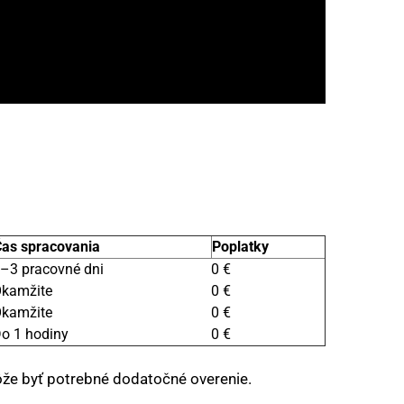
as spracovania
Poplatky
–3 pracovné dni
0 €
kamžite
0 €
kamžite
0 €
o 1 hodiny
0 €
ôže byť potrebné dodatočné overenie.