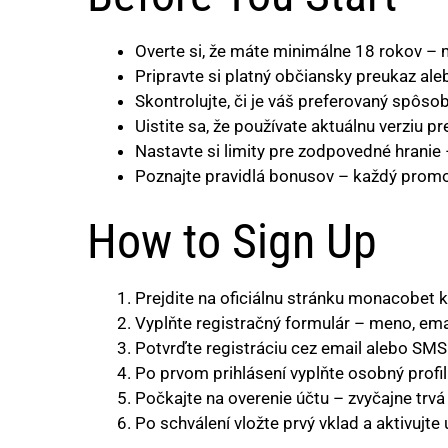
Overte si, že máte minimálne 18 rokov – 
Pripravte si platný občiansky preukaz ale
Skontrolujte, či je váš preferovaný spô
Uistite sa, že používate aktuálnu verziu 
Nastavte si limity pre zodpovedné hranie 
Poznajte pravidlá bonusov – každý prom
How to Sign Up
Prejdite na oficiálnu stránku monacobet kas
Vyplňte registračný formulár – meno, emai
Potvrďte registráciu cez email alebo SMS
Po prvom prihlásení vyplňte osobný profil
Počkajte na overenie účtu – zvyčajne trvá
Po schválení vložte prvý vklad a aktivujte