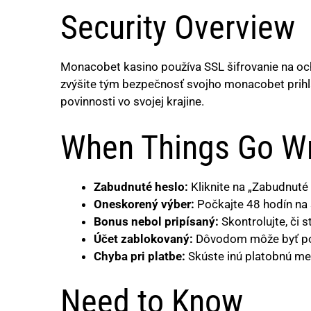
Security Overview
Monacobet kasino používa SSL šifrovanie na oc
zvýšite tým bezpečnosť svojho monacobet prihlá
povinnosti vo svojej krajine.
When Things Go W
Zabudnuté heslo:
Kliknite na „Zabudnuté 
Oneskorený výber:
Počkajte 48 hodín na s
Bonus nebol pripísaný:
Skontrolujte, či 
Účet zablokovaný:
Dôvodom môže byť poru
Chyba pri platbe:
Skúste inú platobnú metó
Need to Know