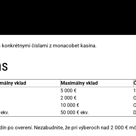
 s konkrétnymi číslami z monacobet kasína.
ns
málny vklad
Maximálny vklad
Č
5 000 €
1
2 000 €
O
10 000 €
O
 ekv.
50 000 € ekv.
D
n po overení. Nezabudnite, že pri výberoch nad 2 000 € m