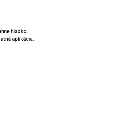
ehne hladko.
atná aplikácia.