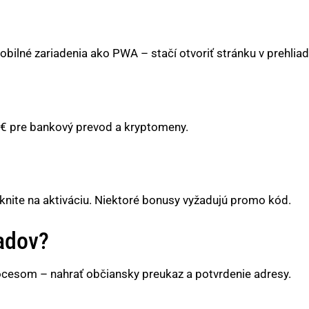
ilné zariadenia ako PWA – stačí otvoriť stránku v prehliad
20 € pre bankový prevod a kryptomeny.
iknite na aktiváciu. Niektoré bonusy vyžadujú promo kód.
adov?
cesom – nahrať občiansky preukaz a potvrdenie adresy.