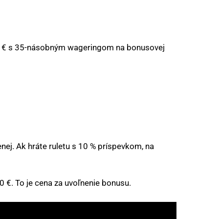
200 € s 35-násobným wageringom na bonusovej
nej. Ak hráte ruletu s 10 % príspevkom, na
0 €. To je cena za uvoľnenie bonusu.