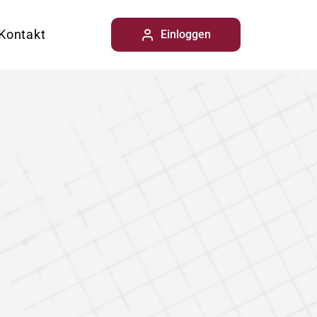
Kontakt
Einloggen