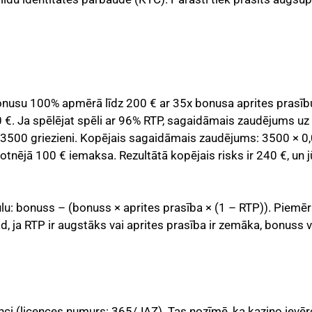
usu 100% apmērā līdz 200 € ar 35x bonusa aprites prasību.
 Ja spēlējat spēli ar 96% RTP, sagaidāmais zaudējums uz vi
i 3500 griezieni. Kopējais sagaidāmais zaudējums: 3500 × 0,0
kotnējā 100 € iemaksa. Rezultātā kopējais risks ir 240 €, un 
ulu: bonuss – (bonuss × aprites prasība × (1 – RTP)). Piemē
, ja RTP ir augstāks vai aprites prasība ir zemāka, bonuss v
ci (licences numurs: 365/JAZ). Tas nozīmē, ka kazino ievēr