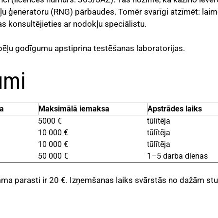
ļu ģeneratoru (RNG) pārbaudes. Tomēr svarīgi atzīmēt: laimes
s konsultējieties ar nodokļu speciālistu.
spēļu godīgumu apstiprina testēšanas laboratorijas.
umi
a
Maksimālā iemaksa
Apstrādes laiks
5000 €
tūlītēja
10 000 €
tūlītēja
10 000 €
tūlītēja
50 000 €
1–5 darba dienas
ma parasti ir 20 €. Izņemšanas laiks svārstās no dažām st