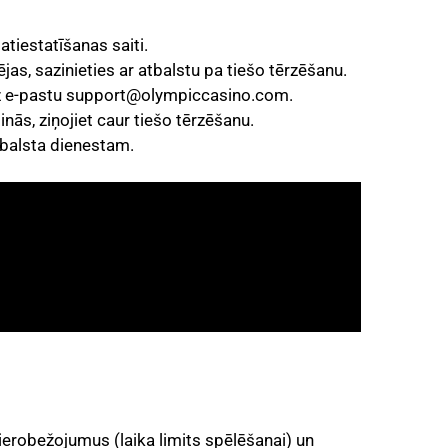
atiestatīšanas saiti.
s, sazinieties ar atbalstu pa tiešo tērzēšanu.
 uz e-pastu support@olympiccasino.com.
ās, ziņojiet caur tiešo tērzēšanu.
atbalsta dienestam.
ierobežojumus (laika limits spēlēšanai) un