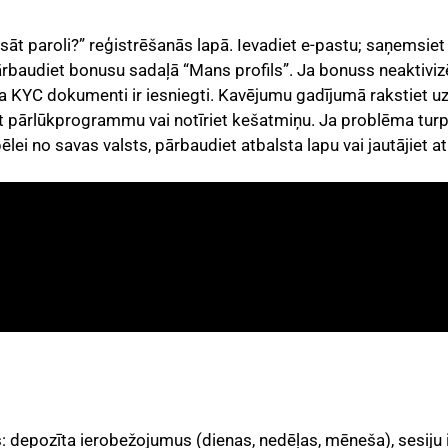
sāt paroli?” reģistrēšanās lapā. Ievadiet e-pastu; saņemsiet 
audiet bonusu sadaļā “Mans profils”. Ja bonuss neaktivizēja
 ka KYC dokumenti ir iesniegti. Kavējumu gadījumā rakstiet
t pārlūkprogrammu vai notīriet kešatmiņu. Ja problēma turpin
ēlei no savas valsts, pārbaudiet atbalsta lapu vai jautājiet 
: depozīta ierobežojumus (dienas, nedēļas, mēneša), sesiju 