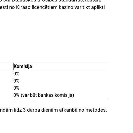
ti no Kiraso licencētiem kazino var tikt aplikti
Komisija
0%
0%
0%
0% (var būt bankas komisija)
undām līdz 3 darba dienām atkarībā no metodes.