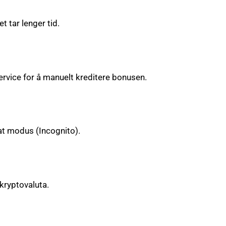
t tar lenger tid.
rvice for å manuelt kreditere bonusen.
vat modus (Incognito).
kryptovaluta.