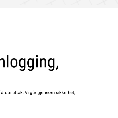
nnlogging,
t første uttak. Vi går gjennom sikkerhet,