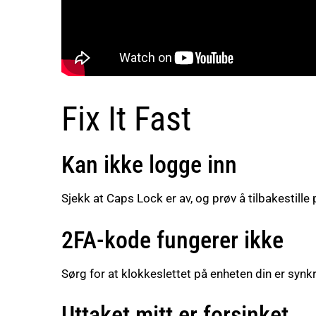
Fix It Fast
Kan ikke logge inn
Sjekk at Caps Lock er av, og prøv å tilbakestil
2FA-kode fungerer ikke
Sørg for at klokkeslettet på enheten din er synk
Uttaket mitt er forsinket