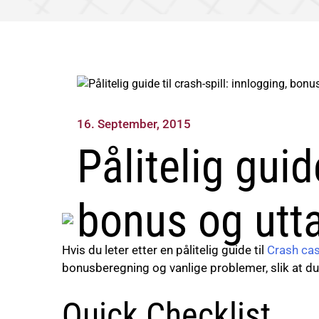
16. September, 2015
Pålitelig guid
bonus og utt
Hvis du leter etter en pålitelig guide til
Crash cas
bonusberegning og vanlige problemer, slik at du
Quick Checklist