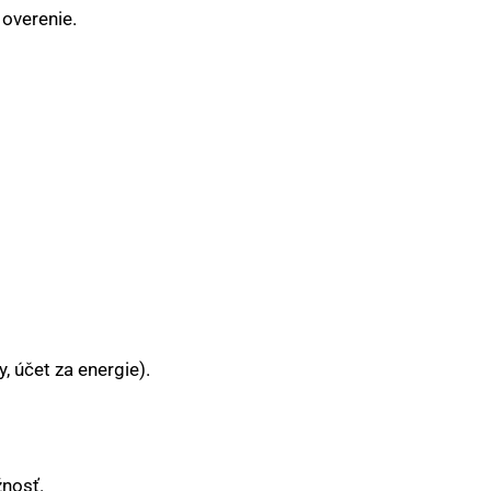
 overenie.
, účet za energie).
žnosť.