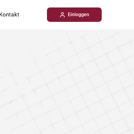
Kontakt
Einloggen