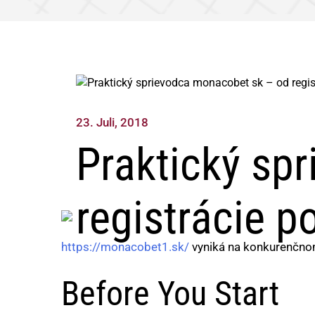
23. Juli, 2018
Praktický sp
registrácie p
https://monacobet1.sk/
vyniká na konkurenčnom
Before You Start