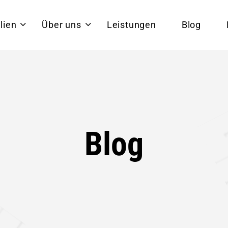
lien
Über uns
Leistungen
Blog
Blog