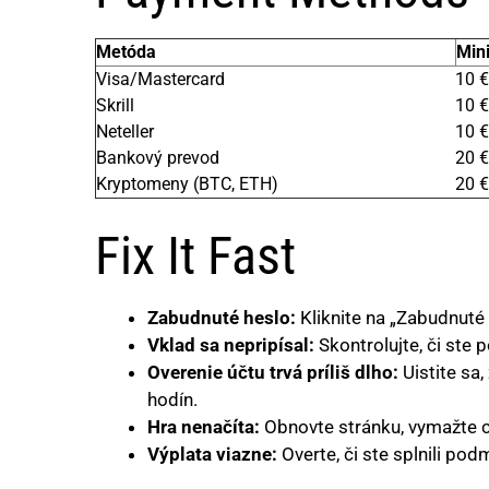
Metóda
Min
Visa/Mastercard
10 €
Skrill
10 €
Neteller
10 €
Bankový prevod
20 €
Kryptomeny (BTC, ETH)
20 €
Fix It Fast
Zabudnuté heslo:
Kliknite na „Zabudnuté 
Vklad sa nepripísal:
Skontrolujte, či ste
Overenie účtu trvá príliš dlho:
Uistite sa
hodín.
Hra nenačíta:
Obnovte stránku, vymažte ca
Výplata viazne:
Overte, či ste splnili po