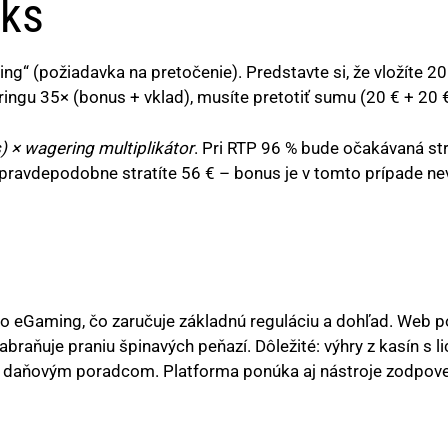
ks
g“ (požiadavka na pretočenie). Predstavte si, že vložíte 2
ngu 35× (bonus + vklad), musíte pretotiť sumu (20 € + 20 €
 × wagering multiplikátor
. Pri RTP 96 % bude očakávaná stra
pravdepodobne stratíte 56 € – bonus je v tomto prípade ne
ao eGaming, čo zaručuje základnú reguláciu a dohľad. Web 
zabraňuje praniu špinavých peňazí. Dôležité: výhry z kasín s
s daňovým poradcom. Platforma ponúka aj nástroje zodpove