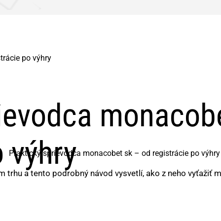
rievodca monacobe
o výhry
 trhu a tento podrobný návod vysvetlí, ako z neho vyťažiť