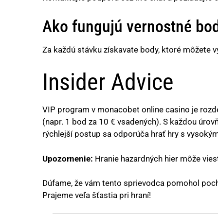
Ako fungujú vernostné bo
Za každú stávku získavate body, ktoré môžete vy
Insider Advice
VIP program v monacobet online casino je rozdel
(napr. 1 bod za 10 € vsadených). S každou úrov
rýchlejší postup sa odporúča hrať hry s vysoký
Upozornenie:
Hranie hazardných hier môže viesť 
Dúfame, že vám tento sprievodca pomohol pocho
Prajeme veľa šťastia pri hraní!