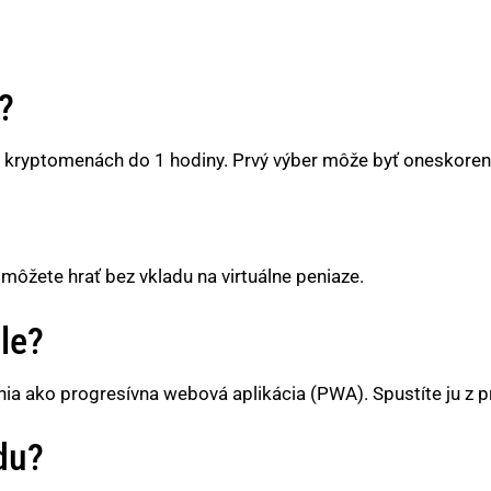
?
i kryptomenách do 1 hodiny. Prvý výber môže byť oneskorený
ôžete hrať bez vkladu na virtuálne peniaze.
le?
ia ako progresívna webová aplikácia (PWA). Spustíte ju z pr
du?