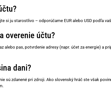
účtu?
jte si ju starostlivo – odporúčame EUR alebo USD podľa vaš
a overenie účtu?
z alebo pas, potvrdenie adresy (napr. účet za energie) a prí
sina dani?
 nie sú zdanené pri zdroji. Ako slovenský hráč ste však povi
m.