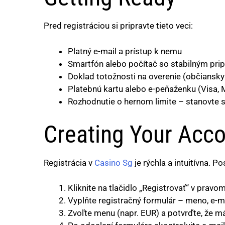
Pred registráciou si pripravte tieto veci:
Platný e‑mail a prístup k nemu
Smartfón alebo počítač so stabilným prip
Doklad totožnosti na overenie (občiansky
Platebnú kartu alebo e‑peňaženku (Visa, Ma
Rozhodnutie o hernom limite – stanovte 
Creating Your Acc
Registrácia v
Casino Sg
je rýchla a intuitívna. P
Kliknite na tlačidlo „Registrovať“ v prav
Vyplňte registračný formulár – meno, e‑ma
Zvoľte menu (napr. EUR) a potvrďte, že má