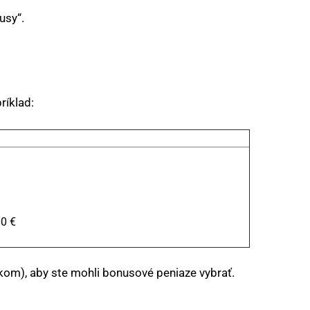
usy“.
ríklad:
00 €
kom), aby ste mohli bonusové peniaze vybrať.