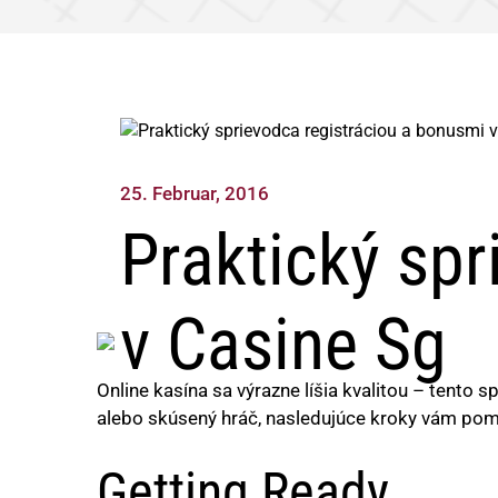
25. Februar, 2016
Praktický spr
v Casine Sg
Online kasína sa výrazne líšia kvalitou – tento s
alebo skúsený hráč, nasledujúce kroky vám pom
Getting Ready