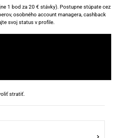
ne 1 bod za 20 € stávky). Postupne stúpate cez
 výberov, osobného account managera, cashback
e svoj status v profile.
iť stratiť.