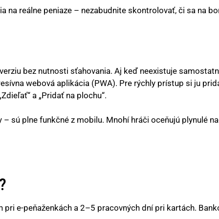
na reálne peniaze – nezabudnite skontrolovať, či sa na bon
erziu bez nutnosti sťahovania. Aj keď neexistuje samostatn
sívna webová aplikácia (PWA). Pre rýchly prístup si ju pri
„Zdieľať“ a „Pridať na plochu“.
ery – sú plne funkčné z mobilu. Mnohí hráči oceňujú plynulé n
?
 pri e‑peňaženkách a 2–5 pracovných dní pri kartách. Banko