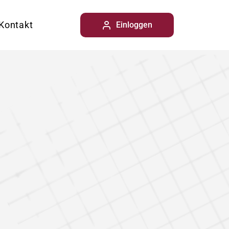
Kontakt
Einloggen