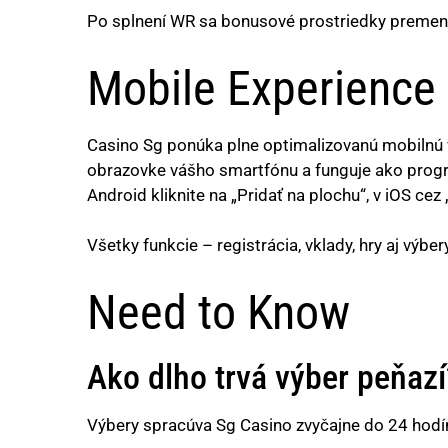
Po splnení WR sa bonusové prostriedky premenia 
Mobile Experience
Casino Sg ponúka plne optimalizovanú mobilnú v
obrazovke vášho smartfónu a funguje ako progre
Android kliknite na „Pridať na plochu“, v iOS cez 
Všetky funkcie – registrácia, vklady, hry aj výb
Need to Know
Ako dlho trvá výber peňazí
Výbery spracúva Sg Casino zvyčajne do 24 hodín