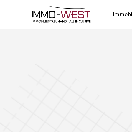
Immobi