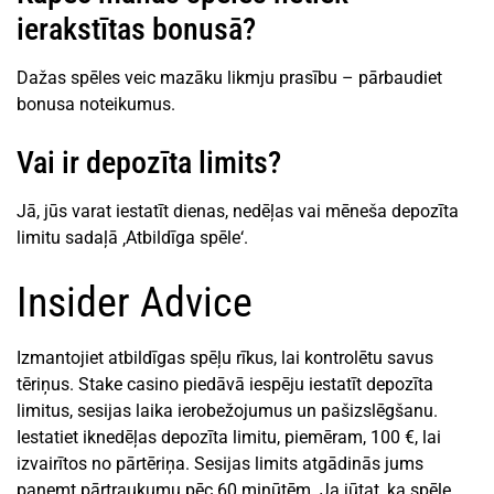
ierakstītas bonusā?
Dažas spēles veic mazāku likmju prasību – pārbaudiet
bonusa noteikumus.
Vai ir depozīta limits?
Jā, jūs varat iestatīt dienas, nedēļas vai mēneša depozīta
limitu sadaļā ‚Atbildīga spēle‘.
Insider Advice
Izmantojiet atbildīgas spēļu rīkus, lai kontrolētu savus
tēriņus. Stake casino piedāvā iespēju iestatīt depozīta
limitus, sesijas laika ierobežojumus un pašizslēgšanu.
Iestatiet iknedēļas depozīta limitu, piemēram, 100 €, lai
izvairītos no pārtēriņa. Sesijas limits atgādinās jums
paņemt pārtraukumu pēc 60 minūtēm. Ja jūtat, ka spēle