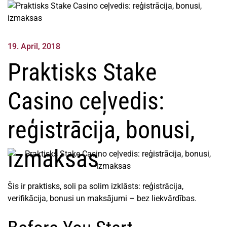
19. April, 2018
Praktisks Stake
Casino ceļvedis:
reģistrācija, bonusi,
izmaksas
Šis ir praktisks, soli pa solim izklāsts: reģistrācija,
verifikācija, bonusi un maksājumi – bez liekvārdības.