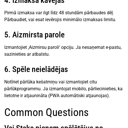
4. Izmaksa kavējas
Pirmā izmaksa var ilgt līdz 48 stundām pārbaudes dēļ.
Pārbaudiet, vai esat ievērojis minimālo izmaksas limitu.
5. Aizmirsta parole
Izmantojiet ‚Aizmirsu paroli‘ opciju. Ja nesaņemat e-pastu,
sazinieties ar atbalstu.
6. Spēle neielādējas
Notīriet pārlūka kešatmiņu vai izmantojiet citu
pārlūkprogrammu. Ja izmantojat mobilo, pārliecinieties, ka
lietotne ir atjaunināta (PWA automātiski atjaunojas).
Common Questions