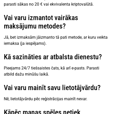
parasti sākas no 20 € vai ekvivalenta kriptovalūtā.
Vai varu izmantot vairākas
maksājumu metodes?
Jā, bet izmaksām jāizmanto tā pati metode, ar kuru veikta
iemaksa (ja iespējams).
Kā sazināties ar atbalsta dienestu?
Pieejams 24/7 tiešsaistes čats, kā arī e-pasts. Parasti
atbild dažu minūšu laikā.
Vai varu mainīt savu lietotājvārdu?
Nē, lietotājvārdu pēc reģistrācijas mainīt nevar.
Kāpēc manas spēles netiek