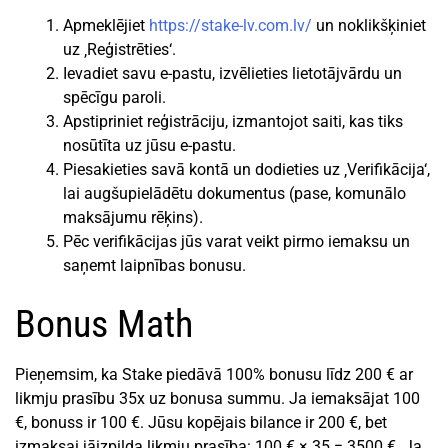
Apmeklējiet
https://stake-lv.com.lv/
un noklikšķiniet
uz ‚Reģistrēties‘.
Ievadiet savu e-pastu, izvēlieties lietotājvārdu un
spēcīgu paroli.
Apstipriniet reģistrāciju, izmantojot saiti, kas tiks
nosūtīta uz jūsu e-pastu.
Piesakieties savā kontā un dodieties uz ‚Verifikācija‘,
lai augšupielādētu dokumentus (pase, komunālo
maksājumu rēķins).
Pēc verifikācijas jūs varat veikt pirmo iemaksu un
saņemt laipnības bonusu.
Bonus Math
Pieņemsim, ka Stake piedāvā 100% bonusu līdz 200 € ar
likmju prasību 35x uz bonusa summu. Ja iemaksājat 100
€, bonuss ir 100 €. Jūsu kopējais bilance ir 200 €, bet
izmaksai jāizpilda likmju prasība: 100 € × 35 = 3500 €. Ja