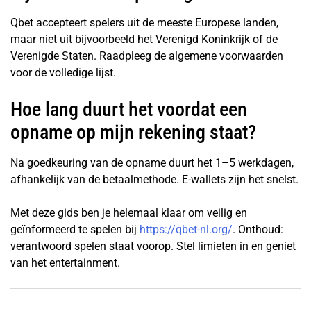
Qbet accepteert spelers uit de meeste Europese landen,
maar niet uit bijvoorbeeld het Verenigd Koninkrijk of de
Verenigde Staten. Raadpleeg de algemene voorwaarden
voor de volledige lijst.
Hoe lang duurt het voordat een
opname op mijn rekening staat?
Na goedkeuring van de opname duurt het 1–5 werkdagen,
afhankelijk van de betaalmethode. E‑wallets zijn het snelst.
Met deze gids ben je helemaal klaar om veilig en
geïnformeerd te spelen bij
https://qbet-nl.org/
. Onthoud:
verantwoord spelen staat voorop. Stel limieten in en geniet
van het entertainment.