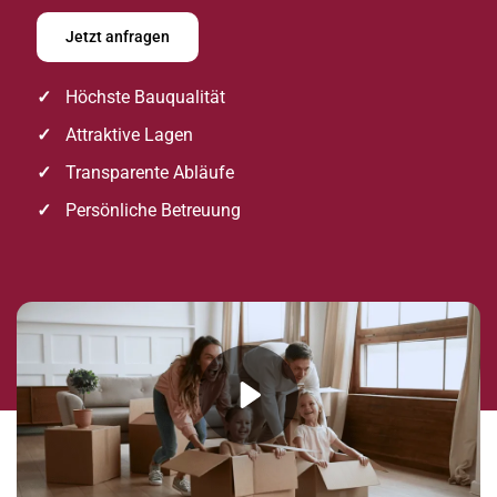
Jetzt anfragen
Höchste Bauqualität
Attraktive Lagen
Transparente Abläufe
Persönliche Betreuung