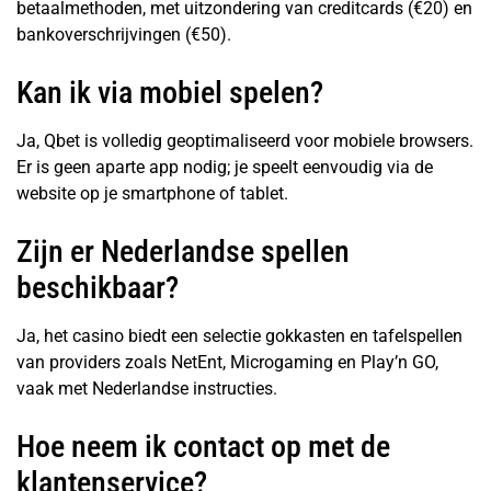
betaalmethoden, met uitzondering van creditcards (€20) en
bankoverschrijvingen (€50).
Kan ik via mobiel spelen?
Ja, Qbet is volledig geoptimaliseerd voor mobiele browsers.
Er is geen aparte app nodig; je speelt eenvoudig via de
website op je smartphone of tablet.
Zijn er Nederlandse spellen
beschikbaar?
Ja, het casino biedt een selectie gokkasten en tafelspellen
van providers zoals NetEnt, Microgaming en Play’n GO,
vaak met Nederlandse instructies.
Hoe neem ik contact op met de
klantenservice?