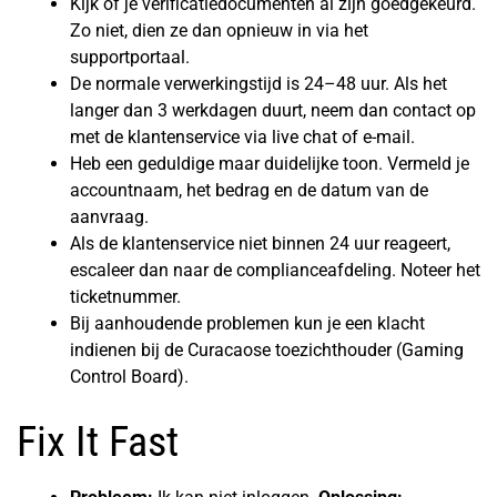
Kijk of je verificatiedocumenten al zijn goedgekeurd.
Zo niet, dien ze dan opnieuw in via het
supportportaal.
De normale verwerkingstijd is 24–48 uur. Als het
langer dan 3 werkdagen duurt, neem dan contact op
met de klantenservice via live chat of e‑mail.
Heb een geduldige maar duidelijke toon. Vermeld je
accountnaam, het bedrag en de datum van de
aanvraag.
Als de klantenservice niet binnen 24 uur reageert,
escaleer dan naar de complianceafdeling. Noteer het
ticketnummer.
Bij aanhoudende problemen kun je een klacht
indienen bij de Curacaose toezichthouder (Gaming
Control Board).
Fix It Fast