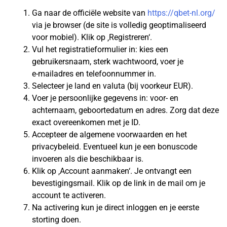
Ga naar de officiële website van
https://qbet-nl.org/
via je browser (de site is volledig geoptimaliseerd
voor mobiel). Klik op ‚Registreren‘.
Vul het registratieformulier in: kies een
gebruikersnaam, sterk wachtwoord, voer je
e‑mailadres en telefoonnummer in.
Selecteer je land en valuta (bij voorkeur EUR).
Voer je persoonlijke gegevens in: voor- en
achternaam, geboortedatum en adres. Zorg dat deze
exact overeenkomen met je ID.
Accepteer de algemene voorwaarden en het
privacybeleid. Eventueel kun je een bonuscode
invoeren als die beschikbaar is.
Klik op ‚Account aanmaken‘. Je ontvangt een
bevestigingsmail. Klik op de link in de mail om je
account te activeren.
Na activering kun je direct inloggen en je eerste
storting doen.