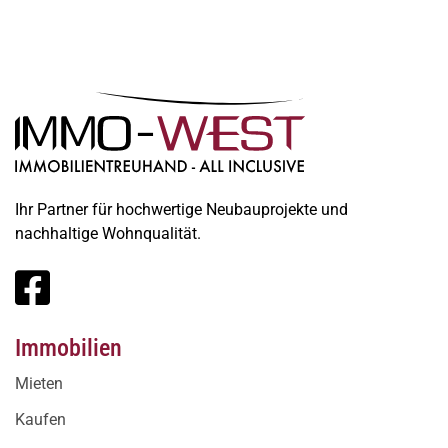
Ihr Partner für hochwertige Neubauprojekte und
nachhaltige Wohnqualität.
Immobilien
Mieten
Kaufen