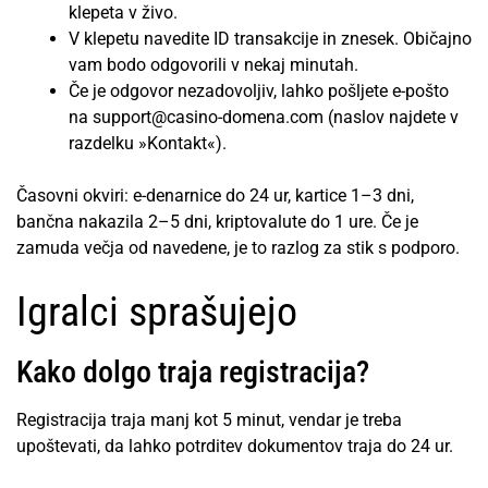
klepeta v živo.
V klepetu navedite ID transakcije in znesek. Običajno
vam bodo odgovorili v nekaj minutah.
Če je odgovor nezadovoljiv, lahko pošljete e-pošto
na support@casino-domena.com (naslov najdete v
razdelku »Kontakt«).
Časovni okviri: e-denarnice do 24 ur, kartice 1–3 dni,
bančna nakazila 2–5 dni, kriptovalute do 1 ure. Če je
zamuda večja od navedene, je to razlog za stik s podporo.
Igralci sprašujejo
Kako dolgo traja registracija?
Registracija traja manj kot 5 minut, vendar je treba
upoštevati, da lahko potrditev dokumentov traja do 24 ur.