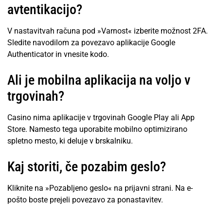
avtentikacijo?
V nastavitvah računa pod »Varnost« izberite možnost 2FA.
Sledite navodilom za povezavo aplikacije Google
Authenticator in vnesite kodo.
Ali je mobilna aplikacija na voljo v
trgovinah?
Casino nima aplikacije v trgovinah Google Play ali App
Store. Namesto tega uporabite mobilno optimizirano
spletno mesto, ki deluje v brskalniku.
Kaj storiti, če pozabim geslo?
Kliknite na »Pozabljeno geslo« na prijavni strani. Na e-
pošto boste prejeli povezavo za ponastavitev.