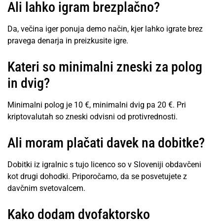
Ali lahko igram brezplačno?
Da, večina iger ponuja demo način, kjer lahko igrate brez
pravega denarja in preizkusite igre.
Kateri so minimalni zneski za polog
in dvig?
Minimalni polog je 10 €, minimalni dvig pa 20 €. Pri
kriptovalutah so zneski odvisni od protivrednosti.
Ali moram plačati davek na dobitke?
Dobitki iz igralnic s tujo licenco so v Sloveniji obdavčeni
kot drugi dohodki. Priporočamo, da se posvetujete z
davčnim svetovalcem.
Kako dodam dvofaktorsko