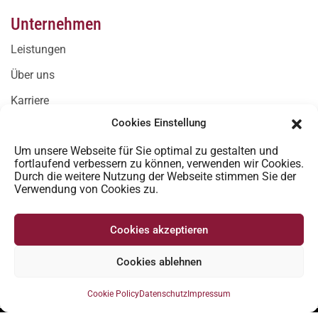
Unternehmen
Leistungen
Über uns
Karriere
Cookies Einstellung
Kontakt
Um unsere Webseite für Sie optimal zu gestalten und
fortlaufend verbessern zu können, verwenden wir Cookies.
Kontakt
Durch die weitere Nutzung der Webseite stimmen Sie der
Verwendung von Cookies zu.
office@immo-west.com
+43 (0)5332 23232
Cookies akzeptieren
Bahnhofstrasse 53, 6300 Wörgl, Österreich
Cookies ablehnen
Cookie Policy
Datenschutz
Impressum