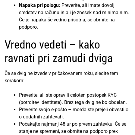
Napaka pri pologu:
Preverite, ali imate dovolj
sredstev na računu in ali je znesek nad minimalnim.
Če je napaka še vedno prisotna, se obrnite na
podporo.
Vredno vedeti – kako
ravnati pri zamudi dviga
Če se dvig ne izvede v pričakovanem roku, sledite tem
korakom:
Preverite, ali ste opravili celoten postopek KYC
(potrditev identitete). Brez tega dvig ne bo obdelan.
Preverite svojo e-pošto – morda ste prejeli obvestilo
o dodatnih zahtevah.
Počakajte najmanj 48 ur po prvem zahtevku. Če se
stanje ne spremeni, se obrnite na podporo prek