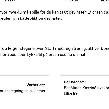
100 kr
50 spinn
40x 
vor mye du må spille før du kan ta ut gevinster. Et crash c
egler for skatteplikt på gevinster.
du følger stegene over. Start med registrering, aktiver bonus
lom casinoer. Lykke til på crash casino online!
n
Der nächste:
Vorherige:
Bet Match Kaszinó gyakorl
onusberegning og sikkerhet
kifizetés