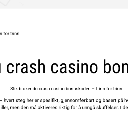
du crash casino b
– hvert steg her er spesifikt, gjennomførbart og basert på 
er, men den må aktiveres riktig for å unngå skuffelser. I denn