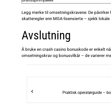
Gratisspinn-pakke
Legg merke til omsetningskravene: De påvirker h
skatteregler enn MGA-lisensierte – sjekk lokale r
Avslutning
Å bruke en crash casino bonuskode er enkelt når 
omsetningskrav og bonusvilkår – de varierer mel
Beitragsnavigatio
Praktisk operatørguide – b