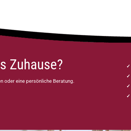
ues Zuhause?
en oder eine persönliche Beratung.