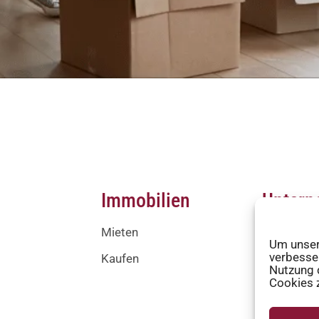
Immobilien
Unter
Mieten
Leistunge
Um unsere
verbesse
Kaufen
Über uns
Nutzung 
Cookies 
Karriere
Kontakt