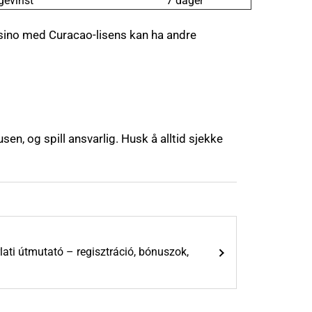
gevinst
7 dager
asino med Curacao-lisens kan ha andre
en, og spill ansvarlig. Husk å alltid sjekke
ati útmutató – regisztráció, bónuszok,