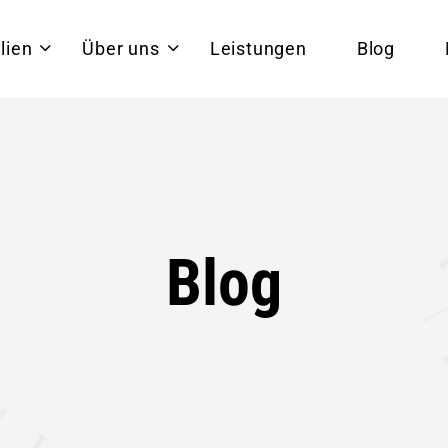
lien
Über uns
Leistungen
Blog
Blog