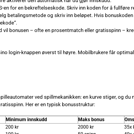
dre aktiverer den automatisk når du gjør innskudd.
-en for en bekreftelseskode. Skriv inn koden for å fullføre r
elg betalingsmetode og skriv inn beløpet. Hvis bonuskoden ik
jekode“.
d vil bonusen – ofte en prosentmatch eller gratisspinn – kre
sino login-knappen øverst til høyre. Mobilbrukere får optim
e spilleautomater ved spillmekanikken: en kurve stiger, og du
ratisspinn. Her er en typisk bonusstruktur:
Minimum innskudd
Maks bonus
Oms
200 kr
2000 kr
35x 