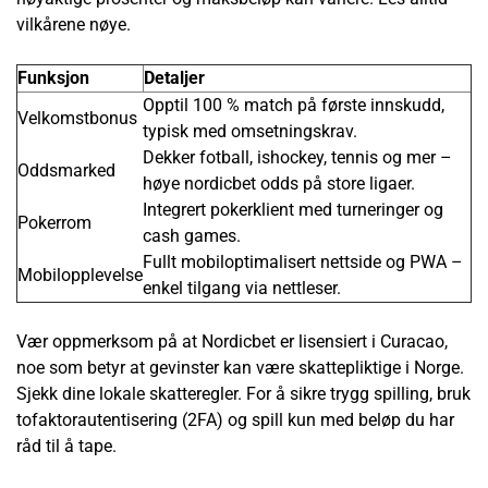
vilkårene nøye.
Funksjon
Detaljer
Opptil 100 % match på første innskudd,
Velkomstbonus
typisk med omsetningskrav.
Dekker fotball, ishockey, tennis og mer –
Oddsmarked
høye nordicbet odds på store ligaer.
Integrert pokerklient med turneringer og
Pokerrom
cash games.
Fullt mobiloptimalisert nettside og PWA –
Mobilopplevelse
enkel tilgang via nettleser.
Vær oppmerksom på at Nordicbet er lisensiert i Curacao,
noe som betyr at gevinster kan være skattepliktige i Norge.
Sjekk dine lokale skatteregler. For å sikre trygg spilling, bruk
tofaktorautentisering (2FA) og spill kun med beløp du har
råd til å tape.