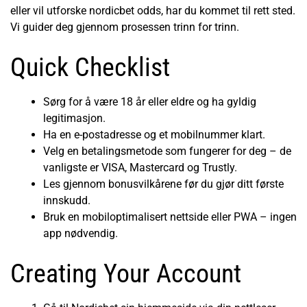
eller vil utforske nordicbet odds, har du kommet til rett sted.
Vi guider deg gjennom prosessen trinn for trinn.
Quick Checklist
Sørg for å være 18 år eller eldre og ha gyldig
legitimasjon.
Ha en e-postadresse og et mobilnummer klart.
Velg en betalingsmetode som fungerer for deg – de
vanligste er VISA, Mastercard og Trustly.
Les gjennom bonusvilkårene før du gjør ditt første
innskudd.
Bruk en mobiloptimalisert nettside eller PWA – ingen
app nødvendig.
Creating Your Account