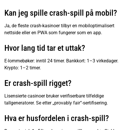
Kan jeg spille crash-spill på mobil?
Ja, de fleste crash-kasinoer tilbyr en mobiloptimalisert
nettside eller en PWA som fungerer som en app.
Hvor lang tid tar et uttak?
E-lommebøker: inntil 24 timer. Bankkort: 1–3 virkedager.
Krypto: 1–2 timer.
Er crash-spill rigget?
Lisensierte casinoer bruker verifiserbare tilfeldige
tallgeneratorer. Se etter „provably fair“-sertifisering.
Hva er husfordelen i crash-spill?