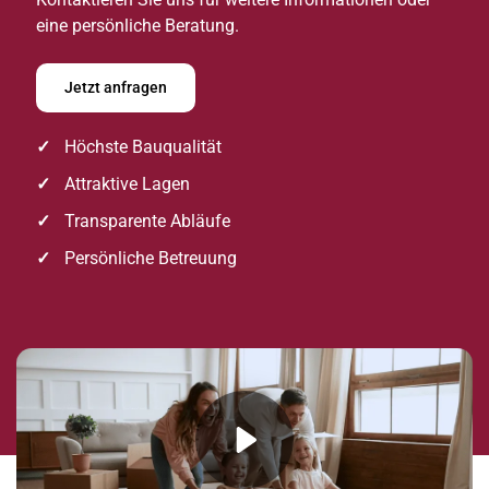
eine persönliche Beratung.
Jetzt anfragen
Höchste Bauqualität
Attraktive Lagen
Transparente Abläufe
Persönliche Betreuung