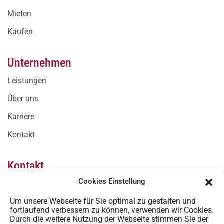
Mieten
Kaufen
Unternehmen
Leistungen
Über uns
Karriere
Kontakt
Kontakt
Cookies Einstellung
office@immo-west.com
Um unsere Webseite für Sie optimal zu gestalten und
+43 (0)5332 23232
fortlaufend verbessern zu können, verwenden wir Cookies.
Durch die weitere Nutzung der Webseite stimmen Sie der
Bahnhofstrasse 53, 6300 Wörgl, Österreich