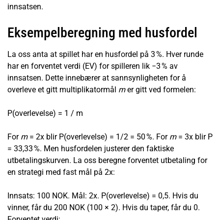
innsatsen.
Eksempelberegning med husfordel
La oss anta at spillet har en husfordel på 3 %. Hver runde
har en forventet verdi (EV) for spilleren lik −3 % av
innsatsen. Dette innebærer at sannsynligheten for å
overleve et gitt multiplikatormål
m
er gitt ved formelen:
P(overlevelse) = 1 / m
For
m
= 2x blir P(overlevelse) = 1/2 = 50 %. For
m
= 3x blir P
= 33,33 %. Men husfordelen justerer den faktiske
utbetalingskurven. La oss beregne forventet utbetaling for
en strategi med fast mål på 2x:
Innsats: 100 NOK. Mål: 2x. P(overlevelse) = 0,5. Hvis du
vinner, får du 200 NOK (100 × 2). Hvis du taper, får du 0.
Forventet verdi: