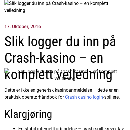
17. Oktober, 2016
Slik logger du inn på
Crash-kasino – en
komplett veiledning
Dette er ikke en generisk kasinoanmeldelse – dette er en
praktisk operatørhåndbok for
Crash casino login
-spillere.
Klargjøring
En stabil internettforbindelse – crash-spill krever lav