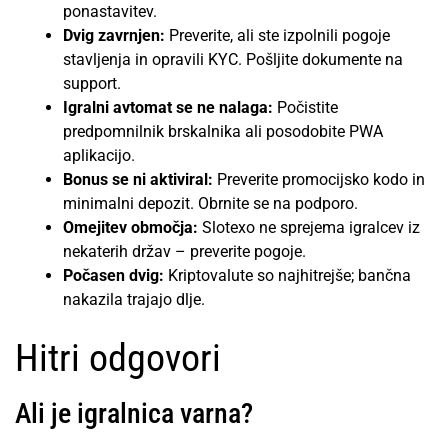
ponastavitev.
Dvig zavrnjen:
Preverite, ali ste izpolnili pogoje
stavljenja in opravili KYC. Pošljite dokumente na
support.
Igralni avtomat se ne nalaga:
Počistite
predpomnilnik brskalnika ali posodobite PWA
aplikacijo.
Bonus se ni aktiviral:
Preverite promocijsko kodo in
minimalni depozit. Obrnite se na podporo.
Omejitev območja:
Slotexo ne sprejema igralcev iz
nekaterih držav – preverite pogoje.
Počasen dvig:
Kriptovalute so najhitrejše; bančna
nakazila trajajo dlje.
Hitri odgovori
Ali je igralnica varna?