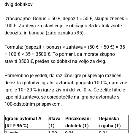
dvig dobitkov.
Izračunajmo: Bonus = 50 €, depozit = 50 €, skupni znesek =
100 €. Zahteva za stavljenje je običajno 35-kratnik vsote
depozita in bonusa (zato oznaka x35).
Formula: (depozit + bonus) × zahteva = (50 € + 50 €) × 35
= 100 € × 35 = 3500 €. To pomeni, da morate skupno
staviti 3500 €, preden so dobitki na voljo za dvig.
Pomembno je vedeti, da različne igre prispevajo različen
delež k izpolnitvi: igralni avtomati pogosto 100 %, namizne
igre le 10–20 % in igre z živimi delivci 0 %. Če želite hitreje
izpolniti zahtevo, se osredotočite na igralne avtomate s
100-odstotnim prispevkom.
Igralni avtomat A
Stava
Pričakovani
Dejanska
(RTP 96 %)
(€)
dobitek (€)
izguba (€)