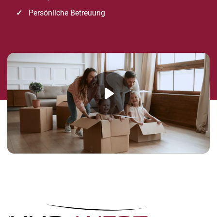
Persönliche Betreuung