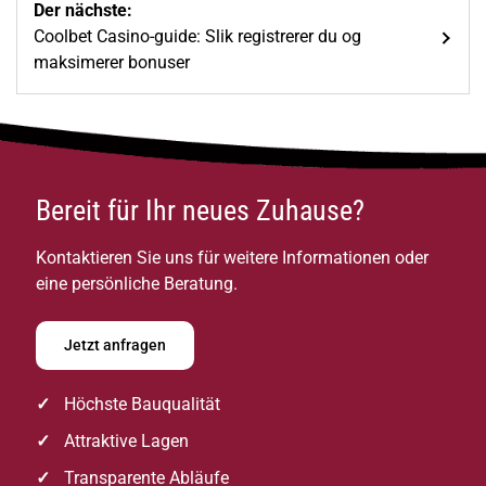
Der nächste:
Coolbet Casino-guide: Slik registrerer du og
maksimerer bonuser
Bereit für Ihr neues Zuhause?
Kontaktieren Sie uns für weitere Informationen oder
eine persönliche Beratung.
Jetzt anfragen
Höchste Bauqualität
Attraktive Lagen
Transparente Abläufe