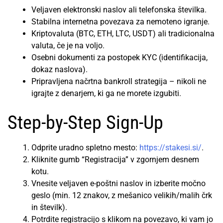
Veljaven elektronski naslov ali telefonska številka.
Stabilna internetna povezava za nemoteno igranje.
Kriptovaluta (BTC, ETH, LTC, USDT) ali tradicionalna
valuta, če je na voljo.
Osebni dokumenti za postopek KYC (identifikacija,
dokaz naslova).
Pripravljena načrtna bankroll strategija – nikoli ne
igrajte z denarjem, ki ga ne morete izgubiti.
Step-by-Step Sign-Up
Odprite uradno spletno mesto:
https://stakesi.si/
.
Kliknite gumb “Registracija” v zgornjem desnem
kotu.
Vnesite veljaven e-poštni naslov in izberite močno
geslo (min. 12 znakov, z mešanico velikih/malih črk
in številk).
Potrdite registracijo s klikom na povezavo, ki vam jo