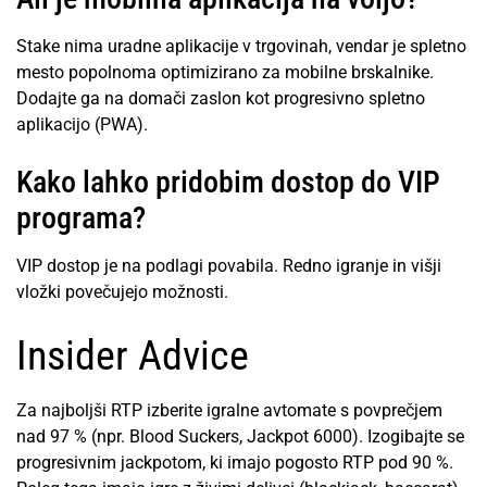
Stake nima uradne aplikacije v trgovinah, vendar je spletno
mesto popolnoma optimizirano za mobilne brskalnike.
Dodajte ga na domači zaslon kot progresivno spletno
aplikacijo (PWA).
Kako lahko pridobim dostop do VIP
programa?
VIP dostop je na podlagi povabila. Redno igranje in višji
vložki povečujejo možnosti.
Insider Advice
Za najboljši RTP izberite igralne avtomate s povprečjem
nad 97 % (npr. Blood Suckers, Jackpot 6000). Izogibajte se
progresivnim jackpotom, ki imajo pogosto RTP pod 90 %.