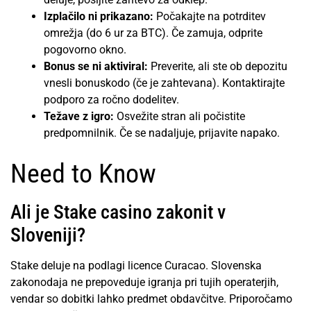
Izplačilo ni prikazano:
Počakajte na potrditev
omrežja (do 6 ur za BTC). Če zamuja, odprite
pogovorno okno.
Bonus se ni aktiviral:
Preverite, ali ste ob depozitu
vnesli bonuskodo (če je zahtevana). Kontaktirajte
podporo za ročno dodelitev.
Težave z igro:
Osvežite stran ali počistite
predpomnilnik. Če se nadaljuje, prijavite napako.
Need to Know
Ali je Stake casino zakonit v
Sloveniji?
Stake deluje na podlagi licence Curacao. Slovenska
zakonodaja ne prepoveduje igranja pri tujih operaterjih,
vendar so dobitki lahko predmet obdavčitve. Priporočamo