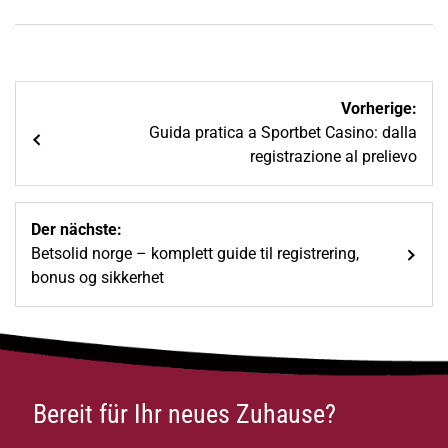
Beitragsnavigation
Vorherige:
Guida pratica a Sportbet Casino: dalla
registrazione al prelievo
Der nächste:
Betsolid norge – komplett guide til registrering,
bonus og sikkerhet
Bereit für Ihr neues Zuhause?