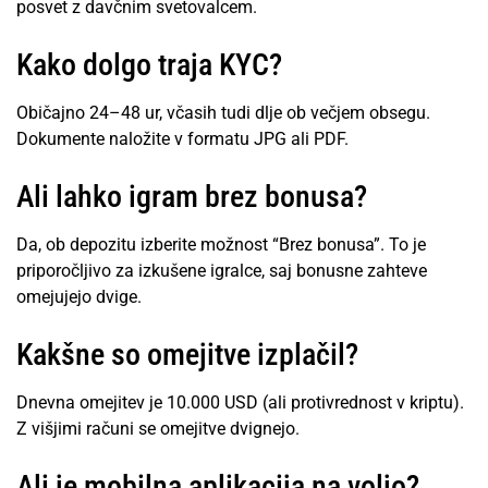
posvet z davčnim svetovalcem.
Kako dolgo traja KYC?
Običajno 24–48 ur, včasih tudi dlje ob večjem obsegu.
Dokumente naložite v formatu JPG ali PDF.
Ali lahko igram brez bonusa?
Da, ob depozitu izberite možnost “Brez bonusa”. To je
priporočljivo za izkušene igralce, saj bonusne zahteve
omejujejo dvige.
Kakšne so omejitve izplačil?
Dnevna omejitev je 10.000 USD (ali protivrednost v kriptu).
Z višjimi računi se omejitve dvignejo.
Ali je mobilna aplikacija na voljo?