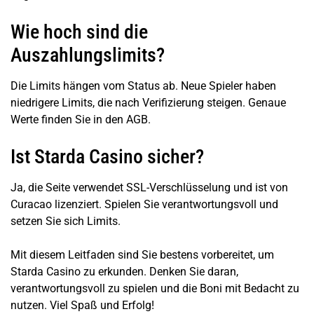
Wie hoch sind die
Auszahlungslimits?
Die Limits hängen vom Status ab. Neue Spieler haben
niedrigere Limits, die nach Verifizierung steigen. Genaue
Werte finden Sie in den AGB.
Ist Starda Casino sicher?
Ja, die Seite verwendet SSL-Verschlüsselung und ist von
Curacao lizenziert. Spielen Sie verantwortungsvoll und
setzen Sie sich Limits.
Mit diesem Leitfaden sind Sie bestens vorbereitet, um
Starda Casino zu erkunden. Denken Sie daran,
verantwortungsvoll zu spielen und die Boni mit Bedacht zu
nutzen. Viel Spaß und Erfolg!