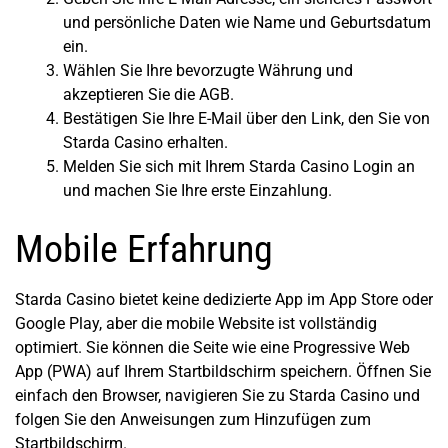
und persönliche Daten wie Name und Geburtsdatum
ein.
Wählen Sie Ihre bevorzugte Währung und
akzeptieren Sie die AGB.
Bestätigen Sie Ihre E-Mail über den Link, den Sie von
Starda Casino erhalten.
Melden Sie sich mit Ihrem Starda Casino Login an
und machen Sie Ihre erste Einzahlung.
Mobile Erfahrung
Starda Casino bietet keine dedizierte App im App Store oder
Google Play, aber die mobile Website ist vollständig
optimiert. Sie können die Seite wie eine Progressive Web
App (PWA) auf Ihrem Startbildschirm speichern. Öffnen Sie
einfach den Browser, navigieren Sie zu Starda Casino und
folgen Sie den Anweisungen zum Hinzufügen zum
Startbildschirm.