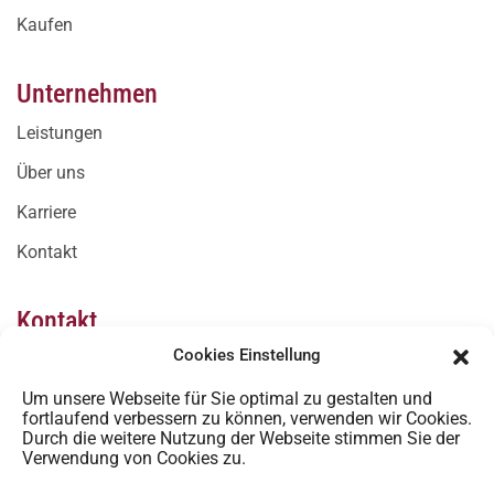
Kaufen
Unternehmen
Leistungen
Über uns
Karriere
Kontakt
Kontakt
Cookies Einstellung
office@immo-west.com
Um unsere Webseite für Sie optimal zu gestalten und
+43 (0)5332 23232
fortlaufend verbessern zu können, verwenden wir Cookies.
Durch die weitere Nutzung der Webseite stimmen Sie der
Bahnhofstrasse 53, 6300 Wörgl, Österreich
Verwendung von Cookies zu.