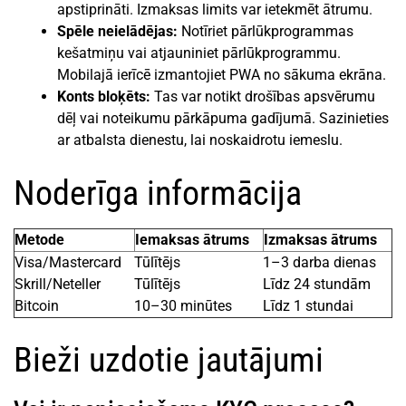
apstiprināti. Izmaksas limits var ietekmēt ātrumu.
Spēle neielādējas:
Notīriet pārlūkprogrammas
kešatmiņu vai atjauniniet pārlūkprogrammu.
Mobilajā ierīcē izmantojiet PWA no sākuma ekrāna.
Konts bloķēts:
Tas var notikt drošības apsvērumu
dēļ vai noteikumu pārkāpuma gadījumā. Sazinieties
ar atbalsta dienestu, lai noskaidrotu iemeslu.
Noderīga informācija
Metode
Iemaksas ātrums
Izmaksas ātrums
Visa/Mastercard
Tūlītējs
1–3 darba dienas
Skrill/Neteller
Tūlītējs
Līdz 24 stundām
Bitcoin
10–30 minūtes
Līdz 1 stundai
Bieži uzdotie jautājumi