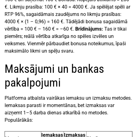
€. Likmju prasība: 100 € × 40 = 4000 €. Ja spēlējat spēli ar
RTP 96%, sagaidāmais zaudējums no likmju prasības:
4000 € × (1 – 0,96) = 160 €. Tādējādi bonusa sagaidāmā
vērtība = 100 € – 160 € = –60 €.
Brīdinājums:
Tas ir tikai
piemērs; reālā vērtība atkarīga no spēles izvēles un
veiksmes. Vienmēr pārbaudiet bonusa noteikumus, īpaši
maksimālo likmi un spēļu svaru.
Maksājumi un bankas
pakalpojumi
Platforma atbalsta vairākas iemaksu un izmaksu metodes.
Iemaksas parasti ir momentānas, bet izmaksas var
aizņemt 1–5 darba dienas atkarībā no metodes.
Populārākās:
Iemaksas
Izmaksas