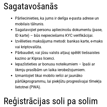
Sagatavošanās
Pārliecinieties, ka jums ir derīga e-pasta adrese un
mobilais tālrunis.
Sagatavojiet personu apliecinošu dokumentu (pase,
ID karte) – būs nepieciešams KYC verifikācijai.
Izvēlieties maksājuma metodi: bankas karte, e-maks
vai kriptovalūta.
Pārbaudiet, vai jūsu valsts atļauj spēlēt tiešsaistes
kazino ar Kipras licenci.
Iepazīstieties ar bonusu noteikumiem – īpaši ar
likmju prasībām un laika ierobežojumiem.
Izmantojiet tikai mobilo ierīci ar jaunāko
pārlūkprogrammu, lai piekļūtu progresīvajai tīmekļa
lietotnei (PWA).
Reģistrācijas soli pa solim