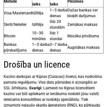
Metode
Piezīmes
laiks
laiks
1–3 darba
Dažas bankas var
Visa/Mastercard
tūlītēja
dienas
bloķēt darījumus
līdz 24
Skrill/Neteller
tūlītēja
Zemākas maksas
stundām
10–30
līdz 1
Bitcoin
Mazāka privātuma
minūtes
stundai
Bankas
1–3 darba
3–7 darba
Augstākas maksas
pārskaitījums
dienas
dienas
Drošība un licence
Kazino darbojas ar Kipras (Curacao) licenci, kas nodrošina
pamata regulējumu. Viss datu pārraides ir aizsargāts ar
SSL šifrēšanu.
Svarīgi:
Laimesti no Kipras licencētiem
kazino var būt apliekami ar ienākuma nodokli jūsu valstī;
ieteicams konsultēties ar nodokļu speciālistu. Tiek
izmantots nejaušo skaitļu ģenerators (RNG), ko pārbauda