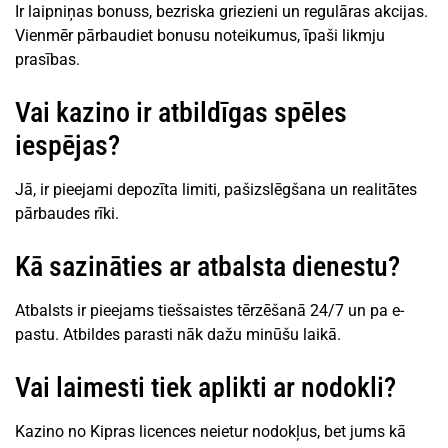
Ir laipniņas bonuss, bezriska griezieni un regulāras akcijas.
Vienmēr pārbaudiet bonusu noteikumus, īpaši likmju
prasības.
Vai kazino ir atbildīgas spēles
iespējas?
Jā, ir pieejami depozīta limiti, pašizslēgšana un realitātes
pārbaudes rīki.
Kā sazināties ar atbalsta dienestu?
Atbalsts ir pieejams tiešsaistes tērzēšanā 24/7 un pa e-
pastu. Atbildes parasti nāk dažu minūšu laikā.
Vai laimesti tiek aplikti ar nodokli?
Kazino no Kipras licences neietur nodokļus, bet jums kā