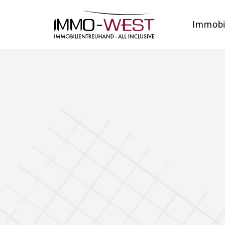
Immobi