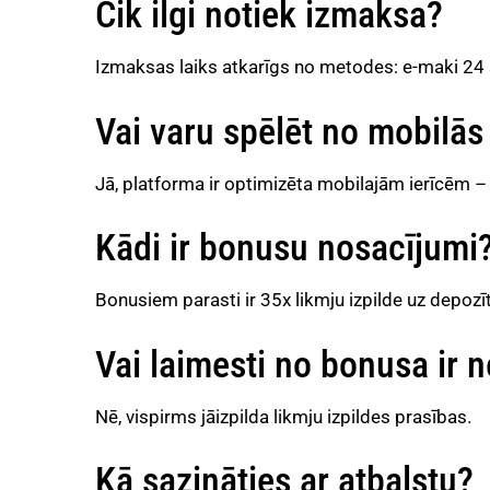
Cik ilgi notiek izmaksa?
Izmaksas laiks atkarīgs no metodes: e-maki 24 s
Vai varu spēlēt no mobilās
Jā, platforma ir optimizēta mobilajām ierīcēm –
Kādi ir bonusu nosacījumi
Bonusiem parasti ir 35x likmju izpilde uz depozīt
Vai laimesti no bonusa ir 
Nē, vispirms jāizpilda likmju izpildes prasības.
Kā sazināties ar atbalstu?