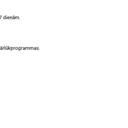
 7 dienām.
o pārlūkprogrammas.