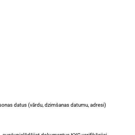
 personas datus (vārdu, dzimšanas datumu, adresi)