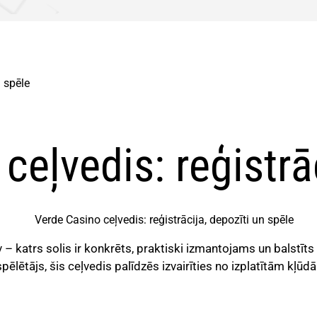
ceļvedis: reģistrāc
v – katrs solis ir konkrēts, praktiski izmantojams un balstīts
s spēlētājs, šis ceļvedis palīdzēs izvairīties no izplatītām k