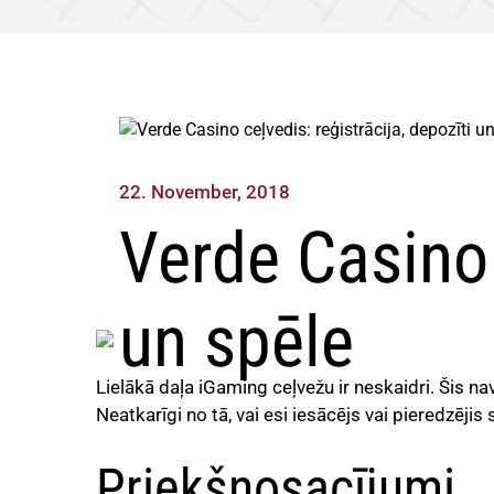
22. November, 2018
Verde Casino 
un spēle
Lielākā daļa iGaming ceļvežu ir neskaidri. Šis na
Neatkarīgi no tā, vai esi iesācējs vai pieredzēji
Priekšnosacījumi