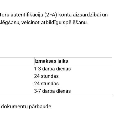
ru autentifikāciju (2FA) konta aizsardzībai un
zslēgšanu, veicinot atbildīgu spēlēšanu.
Izmaksas laiks
1-3 darba dienas
24 stundas
24 stundas
3-7 darba dienas
ma dokumentu pārbaude.