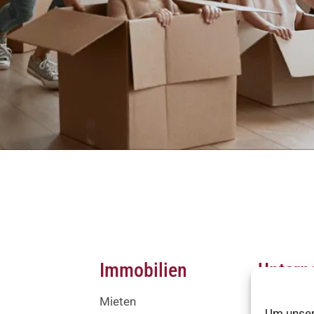
Immobilien
Unter
Mieten
Leistunge
Um unsere