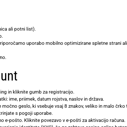
 ali potni list).
p.
poročamo uporabo mobilno optimizirane spletne strani ali p
no.
ount
ng in kliknite gumb za registracijo.
ki: ime, priimek, datum rojstva, naslov in država.
e močno geslo, ki vsebuje vsaj 8 znakov, veliko in malo črko t
strinjate s pogoji uporabe.
o e-pošto. Kliknite povezavo v e-pošti za aktivacijo računa.