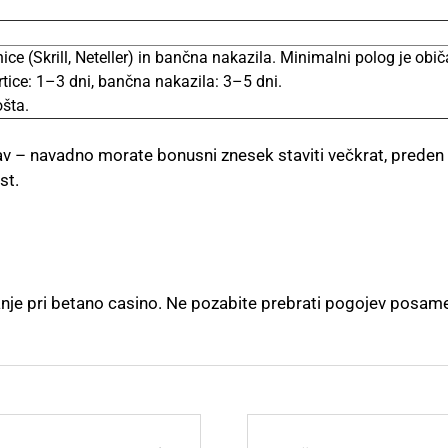
nice (Skrill, Neteller) in bančna nakazila. Minimalni polog je obič
rtice: 1–3 dni, bančna nakazila: 3–5 dni.
ošta.
v – navadno morate bonusni znesek staviti večkrat, preden 
st.
ranje pri betano casino. Ne pozabite prebrati pogojev posam
n