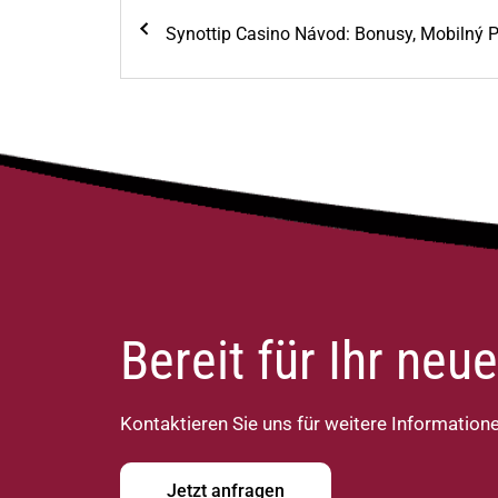
Synottip Casino Návod: Bonusy, Mobilný P
Bereit für Ihr ne
Kontaktieren Sie uns für weitere Information
Jetzt anfragen