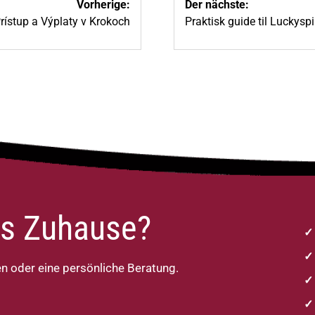
Vorherige:
Der nächste:
rístup a Výplaty v Krokoch
Praktisk guide til Luckyspi
ues Zuhause?
en oder eine persönliche Beratung.