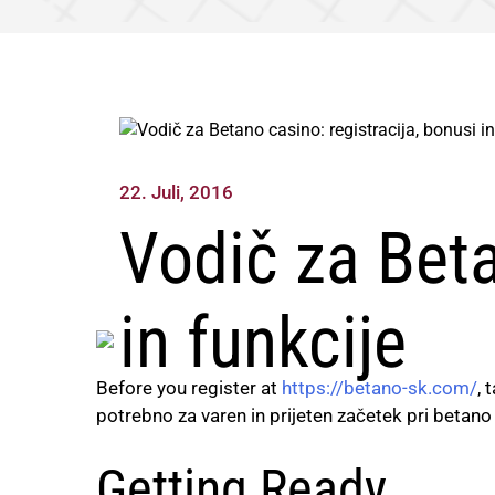
22. Juli, 2016
Vodič za Beta
in funkcije
Before you register at
https://betano-sk.com/
, 
potrebno za varen in prijeten začetek pri betano
Getting Ready