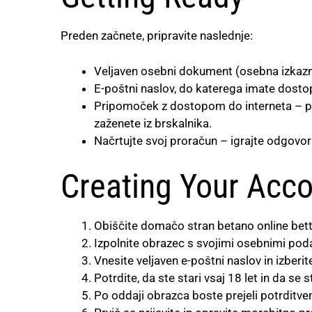
Preden začnete, pripravite naslednje:
Veljaven osebni dokument (osebna izkaznica
E-poštni naslov, do katerega imate dosto
Pripomoček z dostopom do interneta – pri
zaženete iz brskalnika.
Načrtujte svoj proračun – igrajte odgovor
Creating Your Acc
Obiščite domačo stran betano online betti
Izpolnite obrazec s svojimi osebnimi podat
Vnesite veljaven e-poštni naslov in izberit
Potrdite, da ste stari vsaj 18 let in da se 
Po oddaji obrazca boste prejeli potrditven