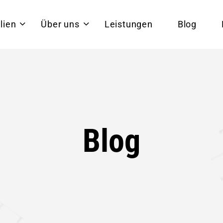
lien
Über uns
Leistungen
Blog
Blog