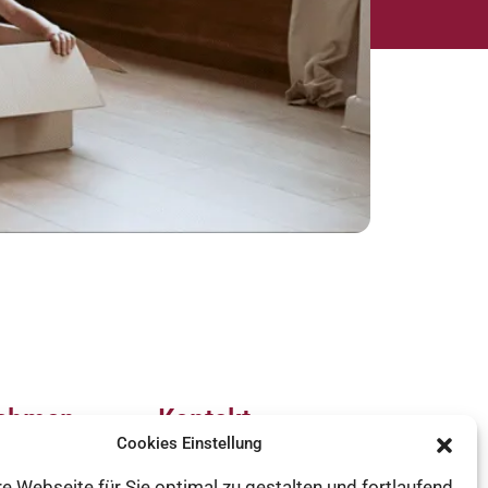
nehmen
Kontakt
Cookies Einstellung
n
office@immo-
 Webseite für Sie optimal zu gestalten und fortlaufend