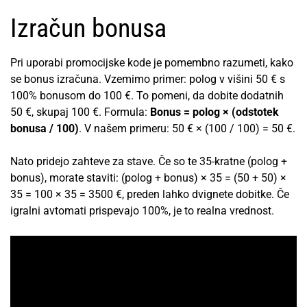
Izračun bonusa
Pri uporabi promocijske kode je pomembno razumeti, kako
se bonus izračuna. Vzemimo primer: polog v višini 50 € s
100% bonusom do 100 €. To pomeni, da dobite dodatnih
50 €, skupaj 100 €. Formula:
Bonus = polog × (odstotek
bonusa / 100)
. V našem primeru: 50 € × (100 / 100) = 50 €.
Nato pridejo zahteve za stave. Če so te 35-kratne (polog +
bonus), morate staviti: (polog + bonus) × 35 = (50 + 50) ×
35 = 100 × 35 = 3500 €, preden lahko dvignete dobitke. Če
igralni avtomati prispevajo 100%, je to realna vrednost.