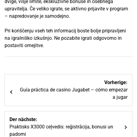
dvige, višje limite, ekskluzivne bonuse in osebnega
upravitelja. Če veliko igrate, se aktivno prijavite v program
– napredovanje je samodejno.
Pri koriščenju vseh teh informacij boste bolje pripravljeni
na igralniško izkušnjo. Ne pozabite igrati odgovorno in
postaviti omejitve.
Beitragsnavigation
Vorherige:
Guía práctica de casino Jugabet – cómo empezar
a jugar
Der nächste:
Praktisks X3000 ceļvedis: reģistrācija, bonusi un
padomi