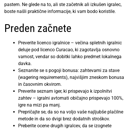
pastem. Ne glede na to, ali ste začetnik ali izkušen igralec,
boste našli praktične informacije, ki vam bodo koristile.
Preden začnete
Preverite licenco igralnice – večina spletnih igralnic
deluje pod licenco Curacao, ki zagotavlja osnovno
varnost, vendar so dobitki lahko predmet lokalnega
davka.
Seznanite se s pogoji bonusa: zahtevami za stave
(wagering requirements), najvišjim zneskom bonusa
in časovnim okvirom.
Preverite seznam iger, ki prispevajo k izpolnitvi
zahtev – igralni avtomati običajno prispevajo 100%,
igre na mizi pa manj.
Prepričajte se, da so na voljo vaše najljubše plačilne
metode in da so dvigi brez dodatnih stroškov.
Preberite ocene drugih igralcev, da se izognete