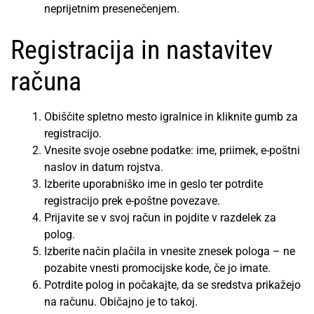
neprijetnim presenečenjem.
Registracija in nastavitev
računa
Obiščite spletno mesto igralnice in kliknite gumb za
registracijo.
Vnesite svoje osebne podatke: ime, priimek, e-poštni
naslov in datum rojstva.
Izberite uporabniško ime in geslo ter potrdite
registracijo prek e-poštne povezave.
Prijavite se v svoj račun in pojdite v razdelek za
polog.
Izberite način plačila in vnesite znesek pologa – ne
pozabite vnesti promocijske kode, če jo imate.
Potrdite polog in počakajte, da se sredstva prikažejo
na računu. Običajno je to takoj.