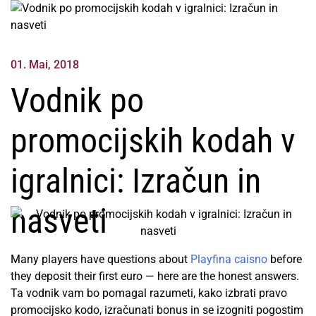
01. Mai, 2018
Vodnik po
promocijskih kodah v
igralnici: Izračun in
nasveti
Many players have questions about
Playfina caisno
before
they deposit their first euro — here are the honest answers.
Ta vodnik vam bo pomagal razumeti, kako izbrati pravo
promocijsko kodo, izračunati bonus in se izogniti pogostim