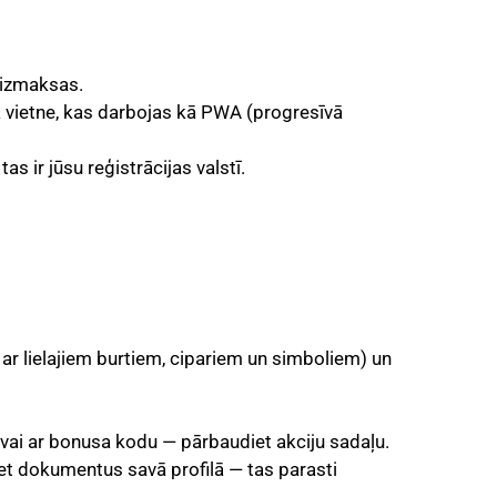
 izmaksas.
vietne, kas darbojas kā PWA (progresīvā
 ir jūsu reģistrācijas valstī.
s ar lielajiem burtiem, cipariem un simboliem) un
vai ar bonusa kodu — pārbaudiet akciju sadaļu.
et dokumentus savā profilā — tas parasti