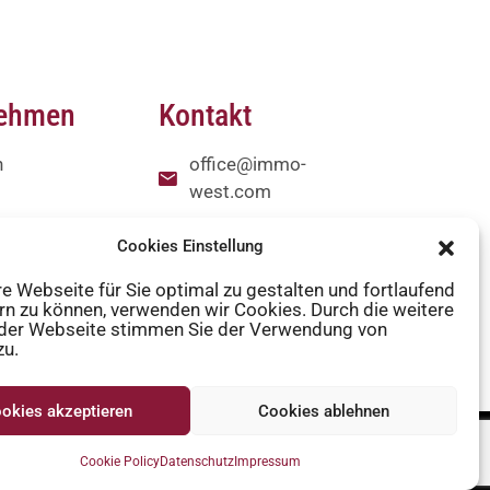
nehmen
Kontakt
n
office@immo-
west.com
+43 (0)5332 23232
Cookies Einstellung
Bahnhofstrasse 53,
 Webseite für Sie optimal zu gestalten und fortlaufend
6300 Wörgl,
rn zu können, verwenden wir Cookies. Durch die weitere
der Webseite stimmen Sie der Verwendung von
Österreich
zu.
okies akzeptieren
Cookies ablehnen
Impressum
|
Datenschutz
Cookie Policy
Datenschutz
Impressum