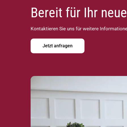
Bereit für Ihr ne
Kontaktieren Sie uns für weitere Information
Jetzt anfragen