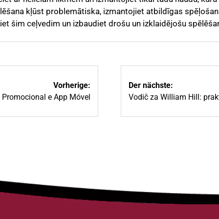
spēlēšana kļūst problemātiska, izmantojiet atbildīgas spēļoš
oiet šim ceļvedim un izbaudiet drošu un izklaidējošu spēlēša
n
Vorherige:
Der nächste:
o Promocional e App Móvel
Vodič za William Hill: prak