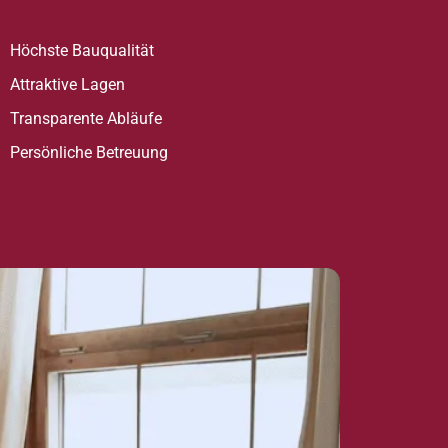
Höchste Bauqualität
Attraktive Lagen
Transparente Abläufe
Persönliche Betreuung