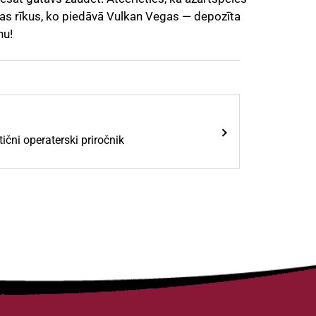
anas rīkus, ko piedāvā Vulkan Vegas — depozīta
nu!
tični operaterski priročnik