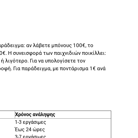
ράδειγμα: αν λάβετε μπόνους 100€, το
50€. Η συνεισφορά των παιχνιδιών ποικίλλει:
ή λιγότερο. Για να υπολογίσετε τον
οφή. Για παράδειγμα, με ποντάρισμα 1€ ανά
Χρόνος ανάληψης
1-3 εργάσιμες
Έως 24 ώρες
3-7 εργάσιμες