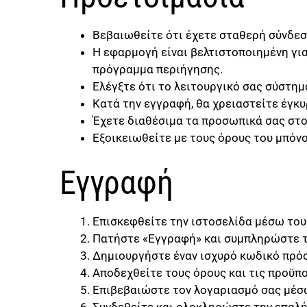
Βεβαιωθείτε ότι έχετε σταθερή σύνδεσ
Η εφαρμογή είναι βελτιστοποιημένη για
πρόγραμμα περιήγησης.
Ελέγξτε ότι το λειτουργικό σας σύστημα
Κατά την εγγραφή, θα χρειαστείτε έγκυ
Έχετε διαθέσιμα τα προσωπικά σας στο
Εξοικειωθείτε με τους όρους του μπόν
Εγγραφή
Επισκεφθείτε την ιστοσελίδα μέσω του
Πατήστε «Εγγραφή» και συμπληρώστε τη
Δημιουργήστε έναν ισχυρό κωδικό πρό
Αποδεχθείτε τους όρους και τις προϋπο
Επιβεβαιώστε τον λογαριασμό σας μέσω