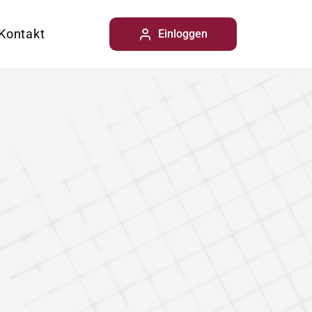
Kontakt
Einloggen