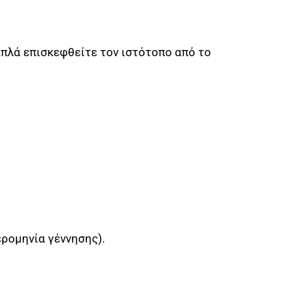
απλά επισκεφθείτε τον ιστότοπο από το
.
ερομηνία γέννησης).