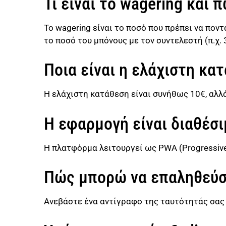
Τι είναι το wagering και 
Το wagering είναι το ποσό που πρέπει να πο
το ποσό του μπόνους με τον συντελεστή (π.χ. 
Ποια είναι η ελάχιστη κα
Η ελάχιστη κατάθεση είναι συνήθως 10€, αλλά
Η εφαρμογή είναι διαθέσιμ
Η πλατφόρμα λειτουργεί ως PWA (Progressiv
Πώς μπορώ να επαληθεύσ
Ανεβάστε ένα αντίγραφο της ταυτότητάς σας 