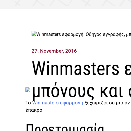
27. November, 2016
Winmasters 
μπόνους και
Το
Winmasters εφαρμογη
ξεχωρίζει σε μια αν
έπακρο.
Προετοιμασία