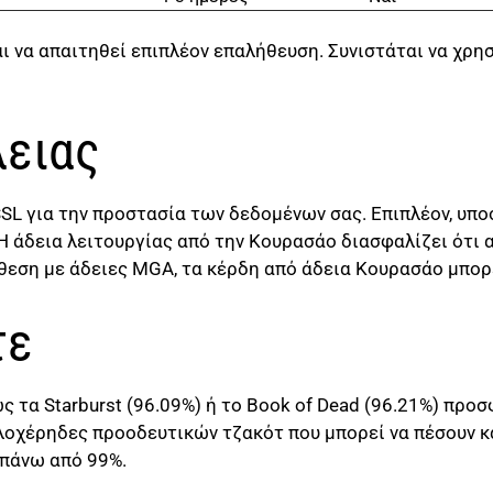
αι να απαιτηθεί επιπλέον επαλήθευση. Συνιστάται να χρη
λειας
L για την προστασία των δεδομένων σας. Επιπλέον, υπ
 Η άδεια λειτουργίας από την Κουρασάο διασφαλίζει ότι 
τίθεση με άδειες MGA, τα κέρδη από άδεια Κουρασάο μπορ
τε
 τα Starburst (96.09%) ή το Book of Dead (96.21%) προ
λοχέρηδες προοδευτικών τζακότ που μπορεί να πέσουν κ
 πάνω από 99%.