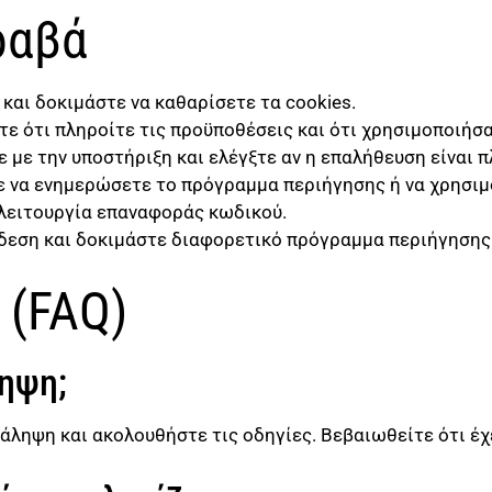
ραβά
t και δοκιμάστε να καθαρίσετε τα cookies.
ε ότι πληροίτε τις προϋποθέσεις και ότι χρησιμοποιήσ
 με την υποστήριξη και ελέγξτε αν η επαλήθευση είναι π
 να ενημερώσετε το πρόγραμμα περιήγησης ή να χρησιμ
λειτουργία επαναφοράς κωδικού.
δεση και δοκιμάστε διαφορετικό πρόγραμμα περιήγησης
 (FAQ)
ηψη;
νάληψη και ακολουθήστε τις οδηγίες. Βεβαιωθείτε ότι έ