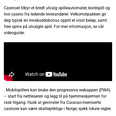
Casinoet tilbyr et bredt utvalg spilleautomater, bordspill og
live casino fra ledende leverandører. Velkomstpakken gir
deg typisk en innskuddsbonus opptil et visst beløp, samt
free spins på utvalgte spill. For mer informasjon, se vår
videoguide:
. Mobilspillere kan bruke den progressive webappen (PWA)
– start fra nettleseren og legg til på hjemmeskjermen for
rask tilgang. Husk at gevinster fra Curacao-lisensierte
casinoer kan være skattepliktige i Norge; sjekk lokale regler.