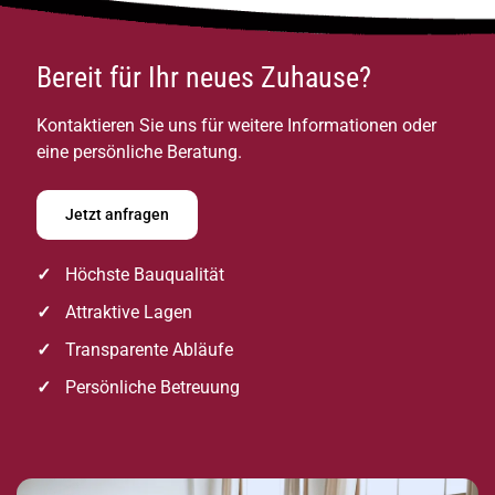
Bereit für Ihr neues Zuhause?
Kontaktieren Sie uns für weitere Informationen oder
eine persönliche Beratung.
Jetzt anfragen
Höchste Bauqualität
Attraktive Lagen
Transparente Abläufe
Persönliche Betreuung