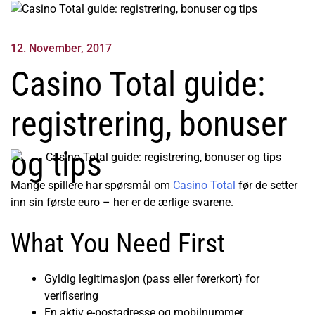
12. November, 2017
Casino Total guide:
registrering, bonuser
og tips
Mange spillere har spørsmål om
Casino Total
før de setter
inn sin første euro – her er de ærlige svarene.
What You Need First
Gyldig legitimasjon (pass eller førerkort) for
verifisering
En aktiv e-postadresse og mobilnummer