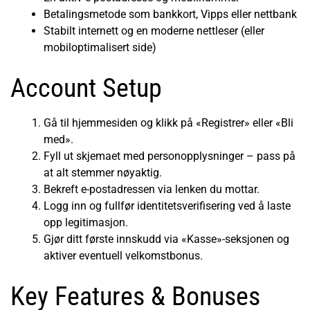
Betalingsmetode som bankkort, Vipps eller nettbank
Stabilt internett og en moderne nettleser (eller
mobiloptimalisert side)
Account Setup
Gå til hjemmesiden og klikk på «Registrer» eller «Bli
med».
Fyll ut skjemaet med personopplysninger – pass på
at alt stemmer nøyaktig.
Bekreft e-postadressen via lenken du mottar.
Logg inn og fullfør identitetsverifisering ved å laste
opp legitimasjon.
Gjør ditt første innskudd via «Kasse»-seksjonen og
aktiver eventuell velkomstbonus.
Key Features & Bonuses