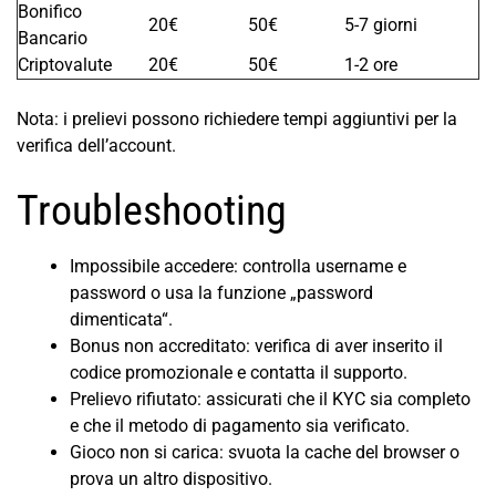
Bonifico
20€
50€
5-7 giorni
Bancario
Criptovalute
20€
50€
1-2 ore
Nota: i prelievi possono richiedere tempi aggiuntivi per la
verifica dell’account.
Troubleshooting
Impossibile accedere: controlla username e
password o usa la funzione „password
dimenticata“.
Bonus non accreditato: verifica di aver inserito il
codice promozionale e contatta il supporto.
Prelievo rifiutato: assicurati che il KYC sia completo
e che il metodo di pagamento sia verificato.
Gioco non si carica: svuota la cache del browser o
prova un altro dispositivo.