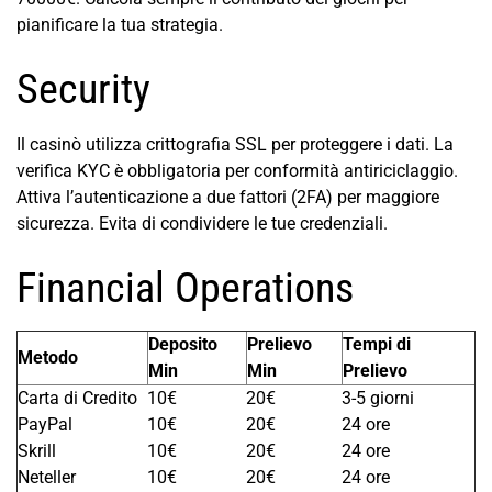
pianificare la tua strategia.
Security
Il casinò utilizza crittografia SSL per proteggere i dati. La
verifica KYC è obbligatoria per conformità antiriciclaggio.
Attiva l’autenticazione a due fattori (2FA) per maggiore
sicurezza. Evita di condividere le tue credenziali.
Financial Operations
Deposito
Prelievo
Tempi di
Metodo
Min
Min
Prelievo
Carta di Credito
10€
20€
3-5 giorni
PayPal
10€
20€
24 ore
Skrill
10€
20€
24 ore
Neteller
10€
20€
24 ore