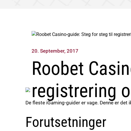
20. September, 2017
Roobet Casino
registrering 
De fleste iGaming-guider er vage. Denne er det i
Forutsetninger