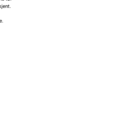
jent.
e.