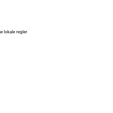
e lokale regler