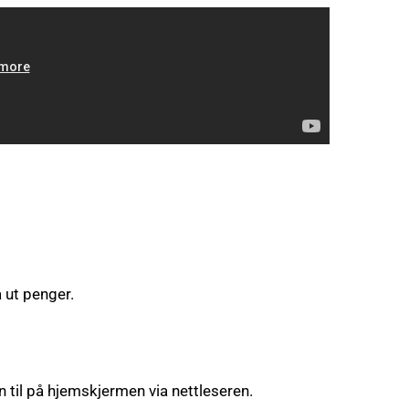
a ut penger.
til på hjemskjermen via nettleseren.