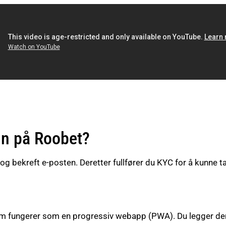
nn på Roobet?
et og bekreft e-posten. Deretter fullfører du KYC for å kunne t
om fungerer som en progressiv webapp (PWA). Du legger den 