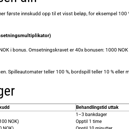
r første innskudd opp til et visst beløp, for eksempel 100
setningsmultiplikator)
 NOK i bonus. Omsetningskravet er 40x bonusen: 1000 NOK 
gen. Spilleautomater teller 100 %, bordspill teller 10 % eller m
ger
kudd
Behandlingstid uttak
1–3 bankdager
~100 NOK)
Opptil 1 time
0 NOK)
Opptil 10 minutter