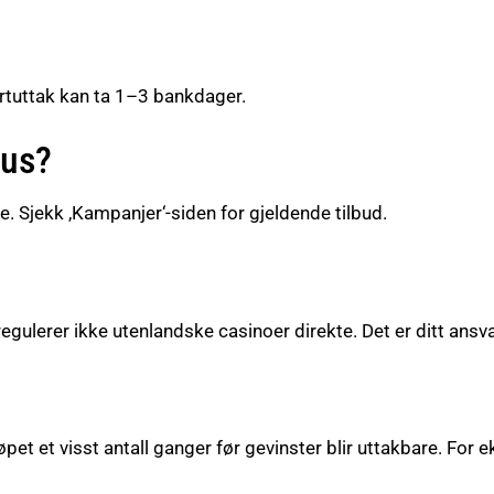
ortuttak kan ta 1–3 bankdager.
nus?
e. Sjekk ‚Kampanjer‘-siden for gjeldende tilbud.
egulerer ikke utenlandske casinoer direkte. Det er ditt ansva
t et visst antall ganger før gevinster blir uttakbare. For