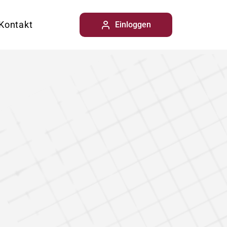
Kontakt
Einloggen