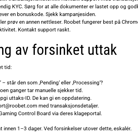
endig KYC. Sørg for at alle dokumenter er lastet opp og godk
ver en bonuskode. Sjekk kampanjesiden.
ler prøv en annen nettleser. Roobet fungerer best på Chrom
tivitet. Kontakt support raskt.
ng av forsinket uttak
t tid:
 – står den som ‚Pending‘ eller ‚Processing‘?
oen ganger tar manuelle sjekker tid.
ppgi uttaks-ID. De kan gi en oppdatering.
upport@roobet.com med transaksjonsdetaljer.
Gaming Control Board via deres klageportal.
t innen 1–3 dager. Ved forsinkelser utover dette, eskalér.