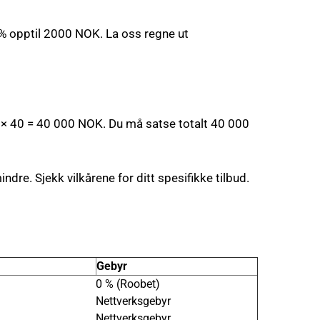
 % opptil 2000 NOK. La oss regne ut
× 40 = 40 000 NOK. Du må satse totalt 40 000
indre. Sjekk vilkårene for ditt spesifikke tilbud.
Gebyr
0 % (Roobet)
Nettverksgebyr
Nettverksgebyr