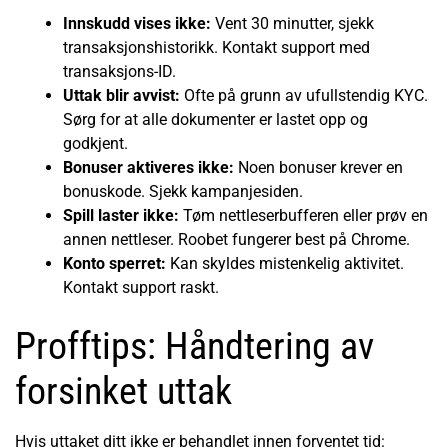
Innskudd vises ikke:
Vent 30 minutter, sjekk
transaksjonshistorikk. Kontakt support med
transaksjons-ID.
Uttak blir avvist:
Ofte på grunn av ufullstendig KYC.
Sørg for at alle dokumenter er lastet opp og
godkjent.
Bonuser aktiveres ikke:
Noen bonuser krever en
bonuskode. Sjekk kampanjesiden.
Spill laster ikke:
Tøm nettleserbufferen eller prøv en
annen nettleser. Roobet fungerer best på Chrome.
Konto sperret:
Kan skyldes mistenkelig aktivitet.
Kontakt support raskt.
Profftips: Håndtering av
forsinket uttak
Hvis uttaket ditt ikke er behandlet innen forventet tid: