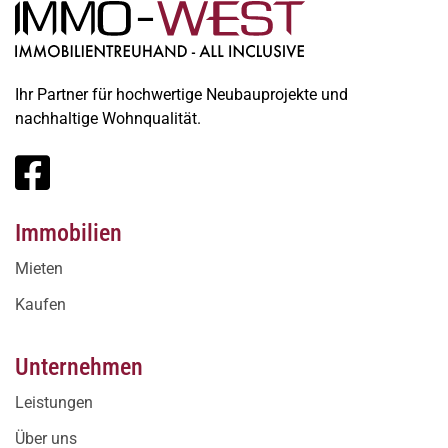
Ihr Partner für hochwertige Neubauprojekte und
nachhaltige Wohnqualität.
Immobilien
Mieten
Kaufen
Unternehmen
Leistungen
Über uns