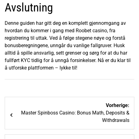
Avslutning
Denne guiden har gitt deg en komplett gjennomgang av
hvordan du kommer i gang med Roobet casino, fra
registrering til uttak. Ved å følge stegene nøye og forstå
bonusberegningene, unngår du vanlige fallgruver. Husk
alltid å spille ansvarlig, sett grenser og sørg for at du har
fullført KYC tidlig for å unngå forsinkelser. Nå er du klar til
å utforske plattformen – lykke til!
Beitragsnavigation
Vorherige:
Master Spinboss Casino: Bonus Math, Deposits &
Withdrawals